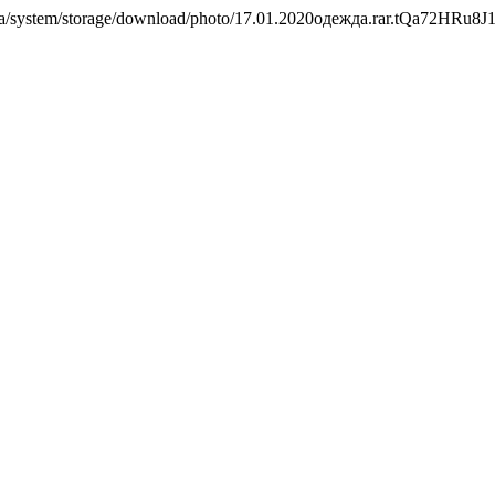
om.ua/system/storage/download/photo/17.01.2020одежда.rar.tQa72H