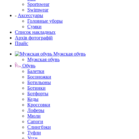
Sportswear
Swimwear
-
Аксессуары
Головные уборы
Сумки
Список накладных
Архів фотографій
Прайс
Мужская обувь
Мужская обувь
Обувь
Балетки
Босоножки
Ботильоны
Ботинки
Ботфорты
Кеды
Кроссовки
Лоферы
Мюли
Сапоги
Слингбэки
Туфли
Угги