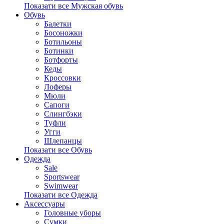
Показати все Мужская обувь
Обувь
Балетки
Босоножки
Ботильоны
Ботинки
Ботфорты
Кеды
Кроссовки
Лоферы
Мюли
Сапоги
Слингбэки
Туфли
Угги
Шлепанцы
Показати все Обувь
Одежда
Sale
Sportswear
Swimwear
Показати все Одежда
Аксессуары
Головные уборы
Сумки