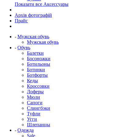
Показати все Аксессуары
Архів фотографій
Прайс
-
Мужская обувь
Мужская обувь
-
Обувь
Балетки
Босоножки
Ботильоны
Ботинки
Ботфорты
Кеды
Кроссовки
Лоферы
Мюли
Сапоги
Слингбэки
Туфли
Угги
Шлепанцы
-
Одежда
Sale