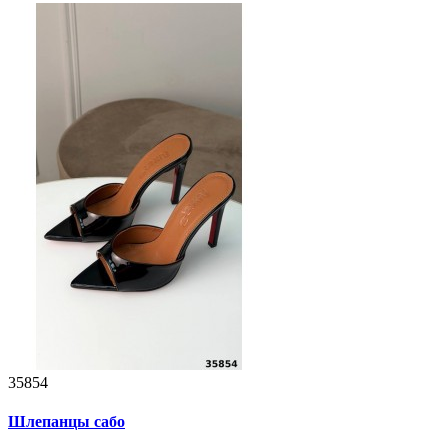
35854
Шлепанцы сабо