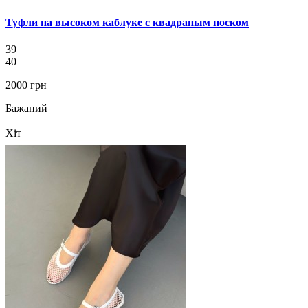
Туфли на высоком каблуке с квадраным носком
39
40
2000 грн
Бажаний
Хіт