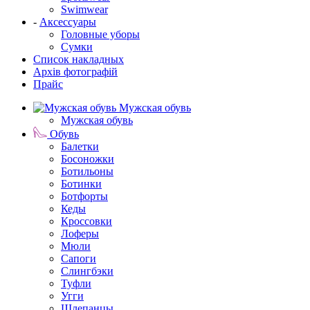
Swimwear
-
Аксессуары
Головные уборы
Сумки
Список накладных
Архів фотографій
Прайс
Мужская обувь
Мужская обувь
Обувь
Балетки
Босоножки
Ботильоны
Ботинки
Ботфорты
Кеды
Кроссовки
Лоферы
Мюли
Сапоги
Слингбэки
Туфли
Угги
Шлепанцы