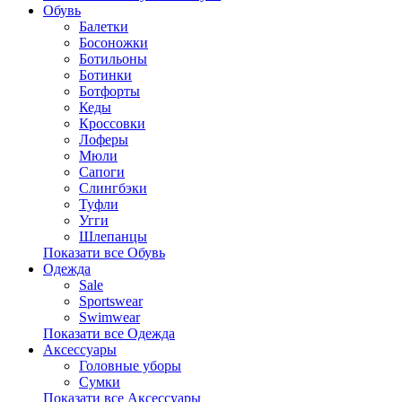
Обувь
Балетки
Босоножки
Ботильоны
Ботинки
Ботфорты
Кеды
Кроссовки
Лоферы
Мюли
Сапоги
Слингбэки
Туфли
Угги
Шлепанцы
Показати все Обувь
Одежда
Sale
Sportswear
Swimwear
Показати все Одежда
Аксессуары
Головные уборы
Сумки
Показати все Аксессуары