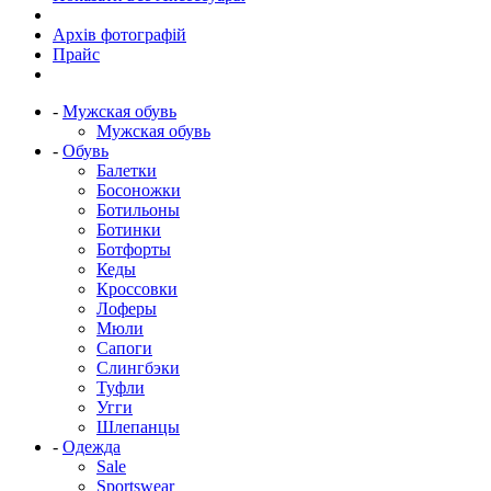
Архів фотографій
Прайс
-
Мужская обувь
Мужская обувь
-
Обувь
Балетки
Босоножки
Ботильоны
Ботинки
Ботфорты
Кеды
Кроссовки
Лоферы
Мюли
Сапоги
Слингбэки
Туфли
Угги
Шлепанцы
-
Одежда
Sale
Sportswear