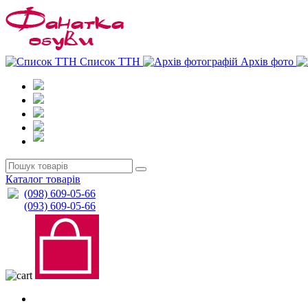
0
0
Список ТТН
Архів фото
Каталог товарів
(098) 609-05-66
(093) 609-05-66