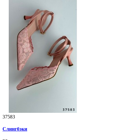
37583
Слингбэки