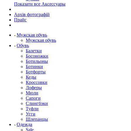
Показати все Аксессуары
Архів фотографій
Прайс
-
Мужская обувь
Мужская обувь
-
Обувь
Балетки
Босоножки
Ботильоны
Ботинки
Ботфорты
Кеды
Кроссовки
Лоферы
Мюли
Сапоги
Слингбэки
Туфли
Угги
Шлепанцы
-
Одежда
Sale