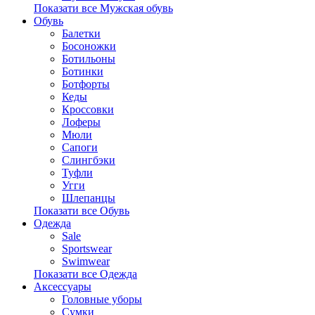
Показати все Мужская обувь
Обувь
Балетки
Босоножки
Ботильоны
Ботинки
Ботфорты
Кеды
Кроссовки
Лоферы
Мюли
Сапоги
Слингбэки
Туфли
Угги
Шлепанцы
Показати все Обувь
Одежда
Sale
Sportswear
Swimwear
Показати все Одежда
Аксессуары
Головные уборы
Сумки