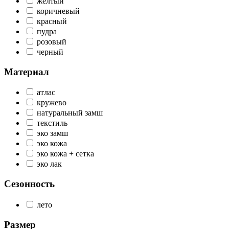
желтый
коричневый
красный
пудра
розовый
черный
Материал
атлас
кружево
натуральный замш
текстиль
эко замш
эко кожа
эко кожа + сетка
эко лак
Сезонность
лето
Размер