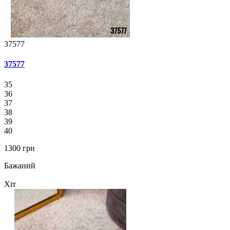
37577
37577
35
36
37
38
39
40
1300 грн
Бажаний
Хіт