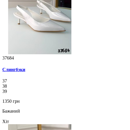
37684
Слингбэки
37
38
39
1350 грн
Бажаний
Хіт