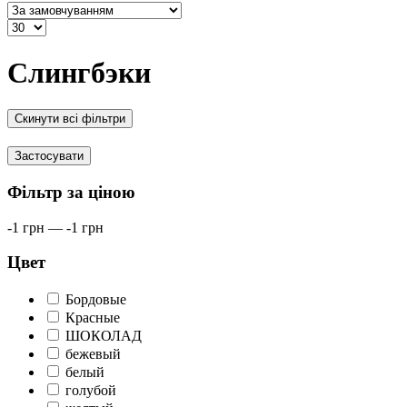
Слингбэки
Скинути всі фільтри
Застосувати
Фільтр за ціною
-1
грн
—
-1
грн
Цвет
Бордовые
Красные
ШОКОЛАД
бежевый
белый
голубой