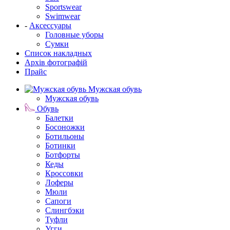
Sportswear
Swimwear
-
Аксессуары
Головные уборы
Сумки
Список накладных
Архів фотографій
Прайс
Мужская обувь
Мужская обувь
Обувь
Балетки
Босоножки
Ботильоны
Ботинки
Ботфорты
Кеды
Кроссовки
Лоферы
Мюли
Сапоги
Слингбэки
Туфли
Угги