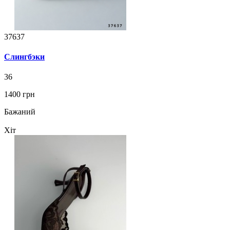
37637
Слингбэки
36
1400 грн
Бажаний
Хіт