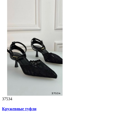
37534
Кружевные туфли