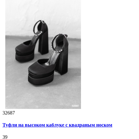
32687
Туфли на высоком каблуке с квадраным носком
39