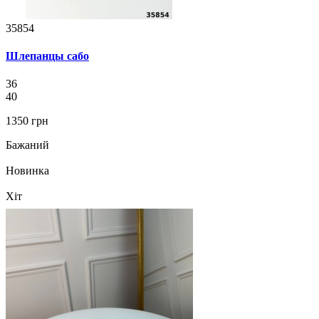
35854
Шлепанцы сабо
36
40
1350 грн
Бажаний
Новинка
Хіт