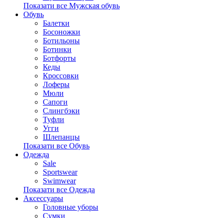
Показати все Мужская обувь
Обувь
Балетки
Босоножки
Ботильоны
Ботинки
Ботфорты
Кеды
Кроссовки
Лоферы
Мюли
Сапоги
Слингбэки
Туфли
Угги
Шлепанцы
Показати все Обувь
Одежда
Sale
Sportswear
Swimwear
Показати все Одежда
Аксессуары
Головные уборы
Сумки