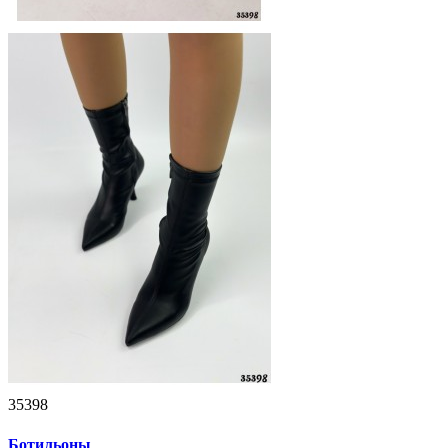
35398
Ботильоны