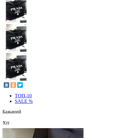
ТОП-10
SALE %
Бажаний
Хіт