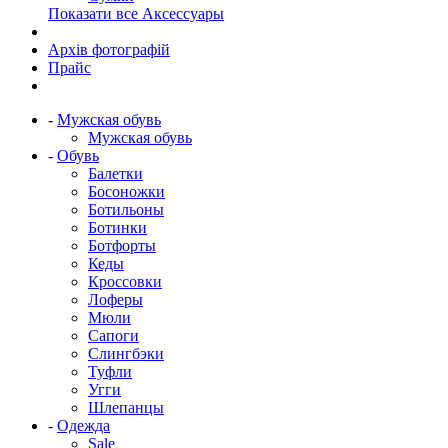
Показати все Аксессуары
Архів фотографій
Прайс
-
Мужская обувь
Мужская обувь
-
Обувь
Балетки
Босоножки
Ботильоны
Ботинки
Ботфорты
Кеды
Кроссовки
Лоферы
Мюли
Сапоги
Слингбэки
Туфли
Угги
Шлепанцы
-
Одежда
Sale