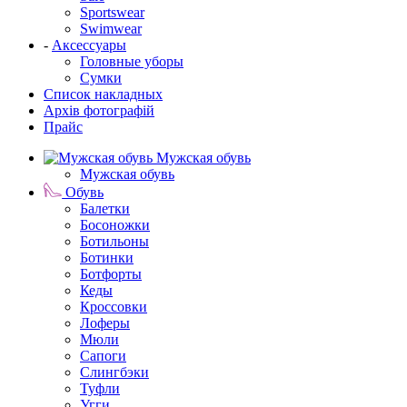
Sportswear
Swimwear
-
Аксессуары
Головные уборы
Сумки
Список накладных
Архів фотографій
Прайс
Мужская обувь
Мужская обувь
Обувь
Балетки
Босоножки
Ботильоны
Ботинки
Ботфорты
Кеды
Кроссовки
Лоферы
Мюли
Сапоги
Слингбэки
Туфли
Угги