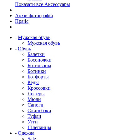
Показати все Аксессуары
Архів фотографій
Прайс
-
Мужская обувь
Мужская обувь
-
Обувь
Балетки
Босоножки
Ботильоны
Ботинки
Ботфорты
Кеды
Кроссовки
Лоферы
Мюли
Сапоги
Слингбэки
Туфли
Угги
Шлепанцы
-
Одежда
Sale