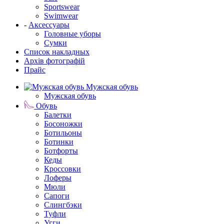
Sportswear
Swimwear
-
Аксессуары
Головные уборы
Сумки
Список накладных
Архів фотографій
Прайс
Мужская обувь
Мужская обувь
Обувь
Балетки
Босоножки
Ботильоны
Ботинки
Ботфорты
Кеды
Кроссовки
Лоферы
Мюли
Сапоги
Слингбэки
Туфли
Угги