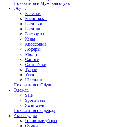
Показати все Мужская обувь
Обувь
Балетки
Босоножки
Ботильоны
Ботинки
Ботфорты
Кеды
Кроссовки
Лоферы
Мюли
Сапоги
Слингбэки
Туфли
Угги
Шлепанцы
Показати все Обувь
Одежда
Sale
Sportswear
Swimwear
Показати все Одежда
Аксессуары
Головные уборы
Сумки