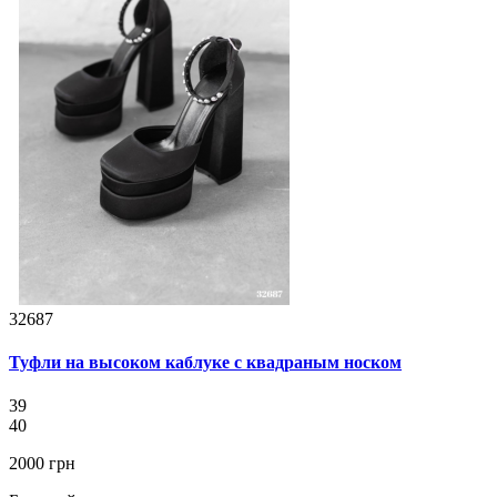
32687
Туфли на высоком каблуке с квадраным носком
39
40
2000 грн