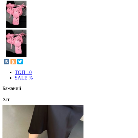
ТОП-10
SALE %
Бажаний
Хіт