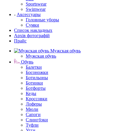
Sportswear
Swimwear
-
Аксессуары
Головные уборы
Сумки
Список накладных
Архів фотографій
Прайс
Мужская обувь
Мужская обувь
Обувь
Балетки
Босоножки
Ботильоны
Ботинки
Ботфорты
Кеды
Кроссовки
Лоферы
Мюли
Сапоги
Слингбэки
Туфли
Угги