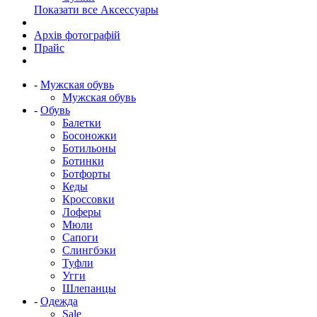
Показати все Аксессуары
Архів фотографій
Прайс
-
Мужская обувь
Мужская обувь
-
Обувь
Балетки
Босоножки
Ботильоны
Ботинки
Ботфорты
Кеды
Кроссовки
Лоферы
Мюли
Сапоги
Слингбэки
Туфли
Угги
Шлепанцы
-
Одежда
Sale