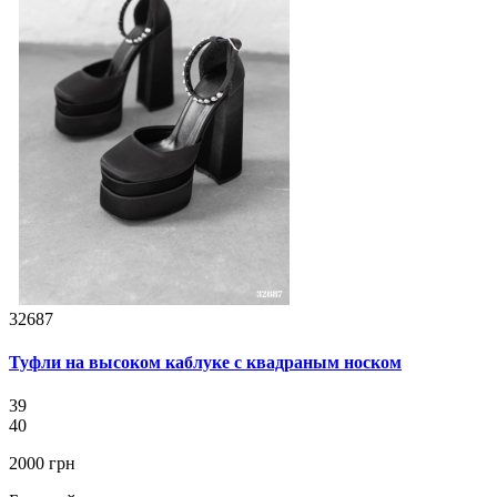
32687
Туфли на высоком каблуке с квадраным носком
39
40
2000 грн