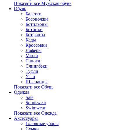
Показати все Мужская обувь
Обувь
Балетки
Босоножки
Ботильоны
Ботинки
Ботфорты
Кеды
Кроссовки
Лоферы
Мюли
Сапоги
Слингбэки
Туфли
Угги
Шлепанцы
Показати все Обувь
Одежда
Sale
Sportswear
Swimwear
Показати все Одежда
Аксессуары
Головные уборы
Сумки