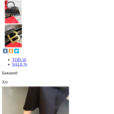
ТОП-10
SALE %
Бажаний
Хіт