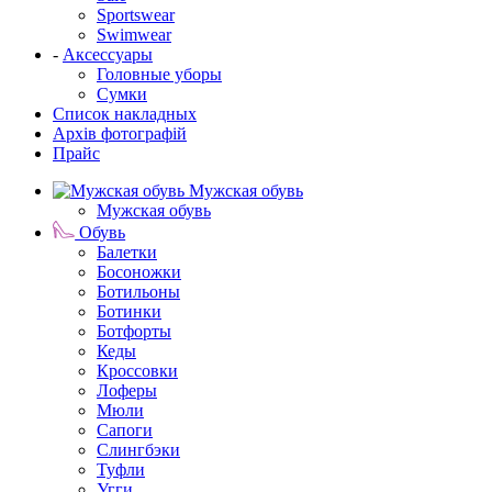
Sportswear
Swimwear
-
Аксессуары
Головные уборы
Сумки
Список накладных
Архів фотографій
Прайс
Мужская обувь
Мужская обувь
Обувь
Балетки
Босоножки
Ботильоны
Ботинки
Ботфорты
Кеды
Кроссовки
Лоферы
Мюли
Сапоги
Слингбэки
Туфли
Угги