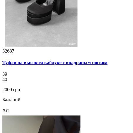
32687
Туфли на высоком каблуке с квадраным носком
39
40
2000 грн
Бажаний
Хіт