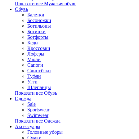
Показати все Мужская обувь
Обувь
Балетки
Босоножки
Ботильоны
Ботинки
Ботфорты
Кеды
Кроссовки
Лоферы
Мюли
Сапоги
Слингбэки
Туфли
Угги
Шлепанцы
Показати все Обувь
Одежда
Sale
Sportswear
Swimwear
Показати все Одежда
Аксессуары
Головные уборы
Сумки