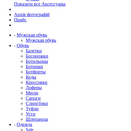
Показати все Аксессуары
Архів фотографій
Прайс
-
Мужская обувь
Мужская обувь
-
Обувь
Балетки
Босоножки
Ботильоны
Ботинки
Ботфорты
Кеды
Кроссовки
Лоферы
Мюли
Сапоги
Слингбэки
Туфли
Угги
Шлепанцы
-
Одежда
Sale