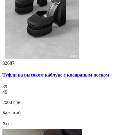
32687
Туфли на высоком каблуке с квадраным носком
39
40
2000 грн
Бажаний
Хіт