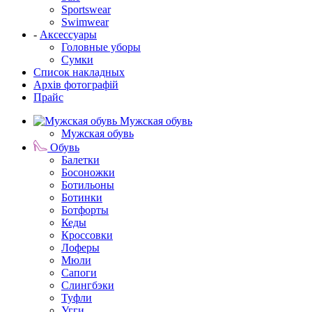
Sportswear
Swimwear
-
Аксессуары
Головные уборы
Сумки
Список накладных
Архів фотографій
Прайс
Мужская обувь
Мужская обувь
Обувь
Балетки
Босоножки
Ботильоны
Ботинки
Ботфорты
Кеды
Кроссовки
Лоферы
Мюли
Сапоги
Слингбэки
Туфли
Угги