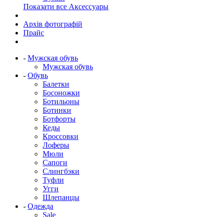
Показати все Аксессуары
Архів фотографій
Прайс
-
Мужская обувь
Мужская обувь
-
Обувь
Балетки
Босоножки
Ботильоны
Ботинки
Ботфорты
Кеды
Кроссовки
Лоферы
Мюли
Сапоги
Слингбэки
Туфли
Угги
Шлепанцы
-
Одежда
Sale