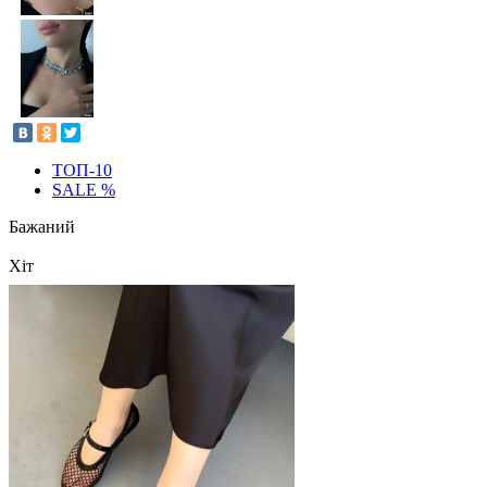
ТОП-10
SALE %
Бажаний
Хіт