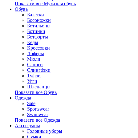
Показати все Мужская обувь
Обувь
Балетки
Босоножки
Ботильоны
Ботинки
Ботфорты
Кеды
Кроссовки
Лоферы
Мюли
Сапоги
Слингбэки
Туфли
Угги
Шлепанцы
Показати все Обувь
Одежда
Sale
Sportswear
Swimwear
Показати все Одежда
Аксессуары
Головные уборы
Сумки