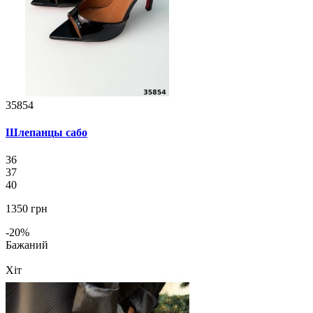
35854
Шлепанцы сабо
36
37
40
1350 грн
-20%
Бажаний
Хіт