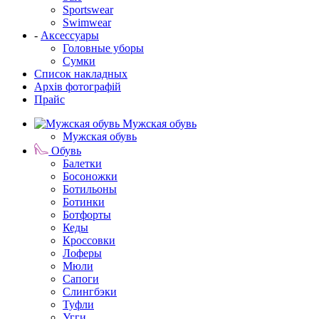
Sportswear
Swimwear
-
Аксессуары
Головные уборы
Сумки
Список накладных
Архів фотографій
Прайс
Мужская обувь
Мужская обувь
Обувь
Балетки
Босоножки
Ботильоны
Ботинки
Ботфорты
Кеды
Кроссовки
Лоферы
Мюли
Сапоги
Слингбэки
Туфли
Угги