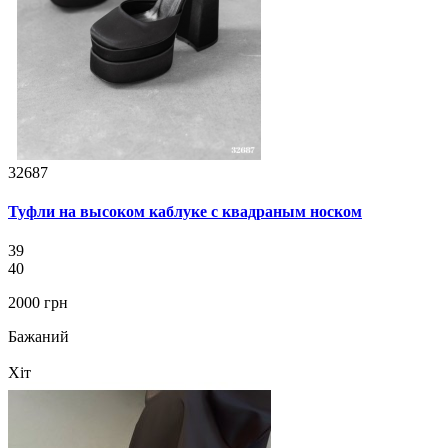
32687
Туфли на высоком каблуке с квадраным носком
39
40
2000 грн
Бажаний
Хіт