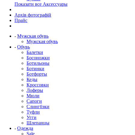
Показати все Аксессуары
Архів фотографій
Прайс
-
Мужская обувь
Мужская обувь
-
Обувь
Балетки
Босоножки
Ботильоны
Ботинки
Ботфорты
Кеды
Кроссовки
Лоферы
Мюли
Сапоги
Слингбэки
Туфли
Угги
Шлепанцы
-
Одежда
Sale