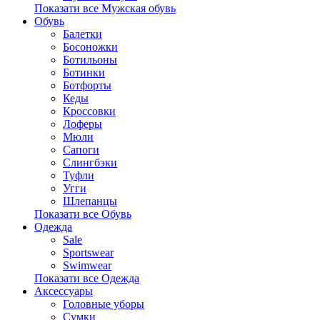
Показати все Мужская обувь
Обувь
Балетки
Босоножки
Ботильоны
Ботинки
Ботфорты
Кеды
Кроссовки
Лоферы
Мюли
Сапоги
Слингбэки
Туфли
Угги
Шлепанцы
Показати все Обувь
Одежда
Sale
Sportswear
Swimwear
Показати все Одежда
Аксессуары
Головные уборы
Сумки