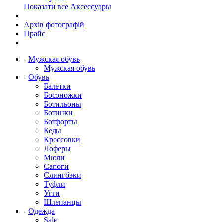
Показати все Аксессуары
Архів фотографій
Прайс
-
Мужская обувь
Мужская обувь
-
Обувь
Балетки
Босоножки
Ботильоны
Ботинки
Ботфорты
Кеды
Кроссовки
Лоферы
Мюли
Сапоги
Слингбэки
Туфли
Угги
Шлепанцы
-
Одежда
Sale