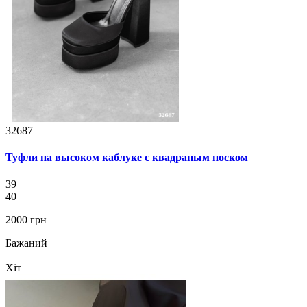
32687
Туфли на высоком каблуке с квадраным носком
39
40
2000 грн
Бажаний
Хіт