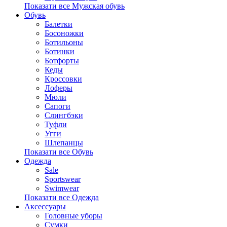
Показати все Мужская обувь
Обувь
Балетки
Босоножки
Ботильоны
Ботинки
Ботфорты
Кеды
Кроссовки
Лоферы
Мюли
Сапоги
Слингбэки
Туфли
Угги
Шлепанцы
Показати все Обувь
Одежда
Sale
Sportswear
Swimwear
Показати все Одежда
Аксессуары
Головные уборы
Сумки