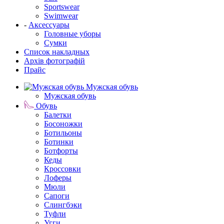
Sportswear
Swimwear
-
Аксессуары
Головные уборы
Сумки
Список накладных
Архів фотографій
Прайс
Мужская обувь
Мужская обувь
Обувь
Балетки
Босоножки
Ботильоны
Ботинки
Ботфорты
Кеды
Кроссовки
Лоферы
Мюли
Сапоги
Слингбэки
Туфли
Угги