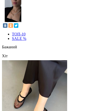
ТОП-10
SALE %
Бажаний
Хіт