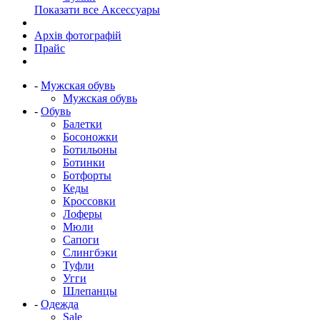
Показати все Аксессуары
Архів фотографій
Прайс
-
Мужская обувь
Мужская обувь
-
Обувь
Балетки
Босоножки
Ботильоны
Ботинки
Ботфорты
Кеды
Кроссовки
Лоферы
Мюли
Сапоги
Слингбэки
Туфли
Угги
Шлепанцы
-
Одежда
Sale