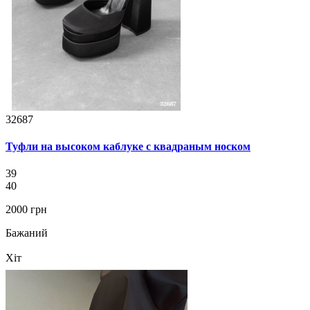
32687
Туфли на высоком каблуке с квадраным носком
39
40
2000 грн
Бажаний
Хіт