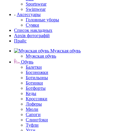
Sportswear
Swimwear
-
Аксессуары
Головные уборы
Сумки
Список накладных
Архів фотографій
Прайс
Мужская обувь
Мужская обувь
Обувь
Балетки
Босоножки
Ботильоны
Ботинки
Ботфорты
Кеды
Кроссовки
Лоферы
Мюли
Сапоги
Слингбэки
Туфли
Угги