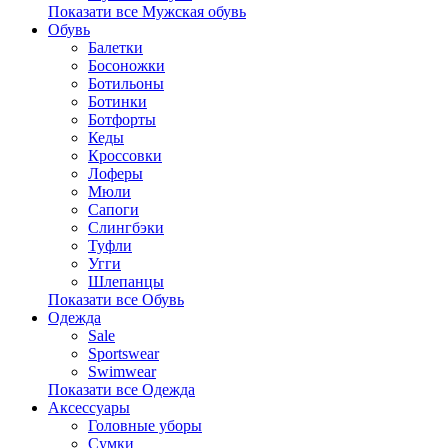
Показати все Мужская обувь
Обувь
Балетки
Босоножки
Ботильоны
Ботинки
Ботфорты
Кеды
Кроссовки
Лоферы
Мюли
Сапоги
Слингбэки
Туфли
Угги
Шлепанцы
Показати все Обувь
Одежда
Sale
Sportswear
Swimwear
Показати все Одежда
Аксессуары
Головные уборы
Сумки