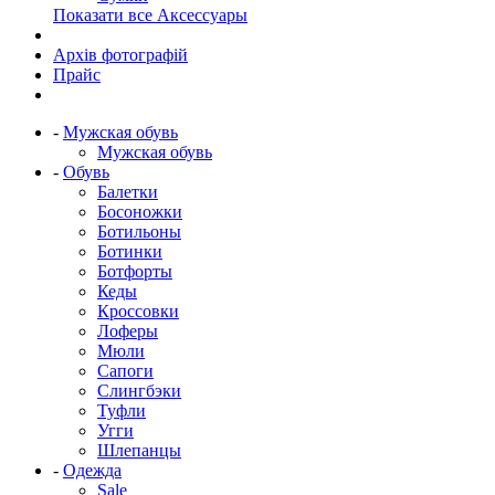
Показати все Аксессуары
Архів фотографій
Прайс
-
Мужская обувь
Мужская обувь
-
Обувь
Балетки
Босоножки
Ботильоны
Ботинки
Ботфорты
Кеды
Кроссовки
Лоферы
Мюли
Сапоги
Слингбэки
Туфли
Угги
Шлепанцы
-
Одежда
Sale