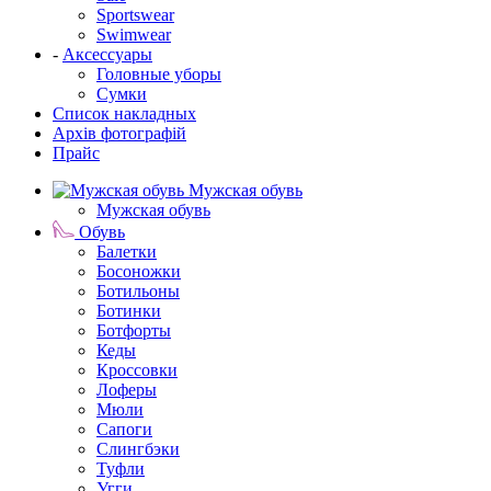
Sportswear
Swimwear
-
Аксессуары
Головные уборы
Сумки
Список накладных
Архів фотографій
Прайс
Мужская обувь
Мужская обувь
Обувь
Балетки
Босоножки
Ботильоны
Ботинки
Ботфорты
Кеды
Кроссовки
Лоферы
Мюли
Сапоги
Слингбэки
Туфли
Угги