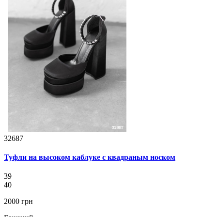
32687
Туфли на высоком каблуке с квадраным носком
39
40
2000 грн