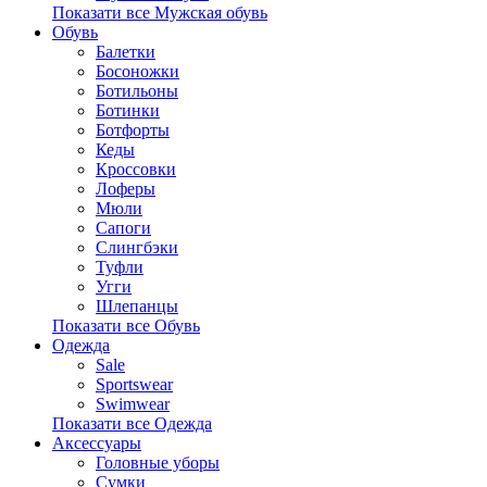
Показати все Мужская обувь
Обувь
Балетки
Босоножки
Ботильоны
Ботинки
Ботфорты
Кеды
Кроссовки
Лоферы
Мюли
Сапоги
Слингбэки
Туфли
Угги
Шлепанцы
Показати все Обувь
Одежда
Sale
Sportswear
Swimwear
Показати все Одежда
Аксессуары
Головные уборы
Сумки