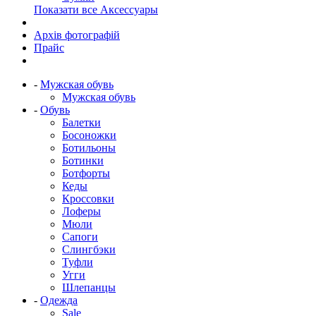
Показати все Аксессуары
Архів фотографій
Прайс
-
Мужская обувь
Мужская обувь
-
Обувь
Балетки
Босоножки
Ботильоны
Ботинки
Ботфорты
Кеды
Кроссовки
Лоферы
Мюли
Сапоги
Слингбэки
Туфли
Угги
Шлепанцы
-
Одежда
Sale