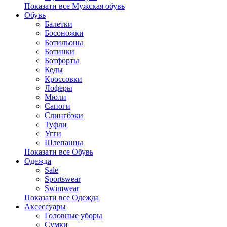
Показати все Мужская обувь
Обувь
Балетки
Босоножки
Ботильоны
Ботинки
Ботфорты
Кеды
Кроссовки
Лоферы
Мюли
Сапоги
Слингбэки
Туфли
Угги
Шлепанцы
Показати все Обувь
Одежда
Sale
Sportswear
Swimwear
Показати все Одежда
Аксессуары
Головные уборы
Сумки