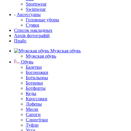
Sportswear
Swimwear
-
Аксессуары
Головные уборы
Сумки
Список накладных
Архів фотографій
Прайс
Мужская обувь
Мужская обувь
Обувь
Балетки
Босоножки
Ботильоны
Ботинки
Ботфорты
Кеды
Кроссовки
Лоферы
Мюли
Сапоги
Слингбэки
Туфли
Угги