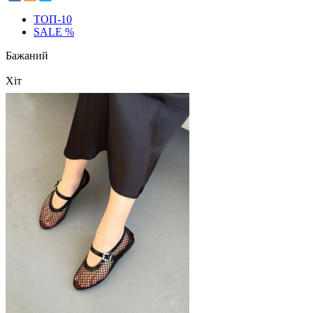
ТОП-10
SALE %
Бажаний
Хіт