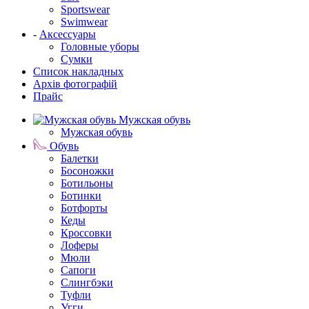
Sportswear
Swimwear
-
Аксессуары
Головные уборы
Сумки
Список накладных
Архів фотографій
Прайс
Мужская обувь
Мужская обувь
Обувь
Балетки
Босоножки
Ботильоны
Ботинки
Ботфорты
Кеды
Кроссовки
Лоферы
Мюли
Сапоги
Слингбэки
Туфли
Угги