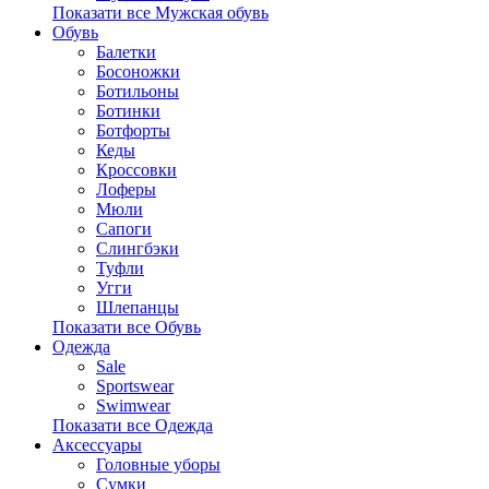
Показати все Мужская обувь
Обувь
Балетки
Босоножки
Ботильоны
Ботинки
Ботфорты
Кеды
Кроссовки
Лоферы
Мюли
Сапоги
Слингбэки
Туфли
Угги
Шлепанцы
Показати все Обувь
Одежда
Sale
Sportswear
Swimwear
Показати все Одежда
Аксессуары
Головные уборы
Сумки