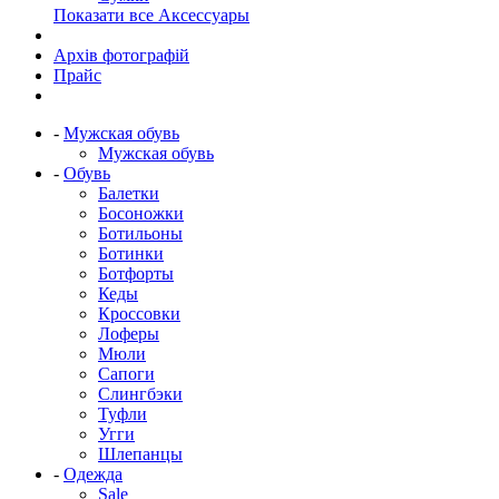
Показати все Аксессуары
Архів фотографій
Прайс
-
Мужская обувь
Мужская обувь
-
Обувь
Балетки
Босоножки
Ботильоны
Ботинки
Ботфорты
Кеды
Кроссовки
Лоферы
Мюли
Сапоги
Слингбэки
Туфли
Угги
Шлепанцы
-
Одежда
Sale