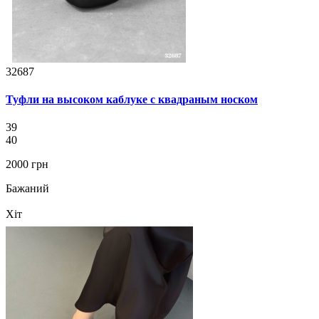
32687
Туфли на высоком каблуке с квадраным носком
39
40
2000 грн
Бажаний
Хіт