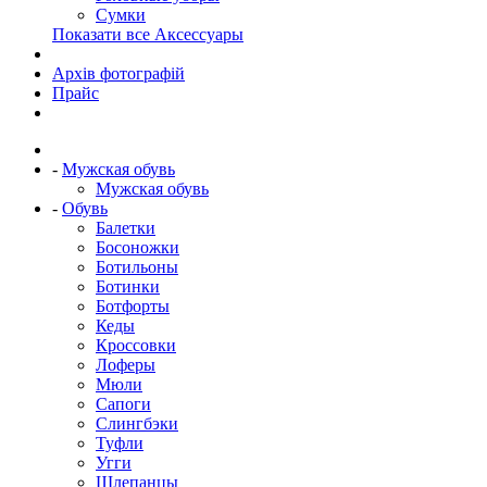
Сумки
Показати все Аксессуары
Архів фотографій
Прайс
-
Мужская обувь
Мужская обувь
-
Обувь
Балетки
Босоножки
Ботильоны
Ботинки
Ботфорты
Кеды
Кроссовки
Лоферы
Мюли
Сапоги
Слингбэки
Туфли
Угги
Шлепанцы