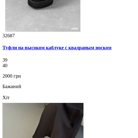
32687
Туфли на высоком каблуке с квадраным носком
39
40
2000 грн
Бажаний
Хіт