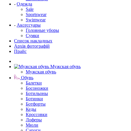
-
Одежда
Sale
Sportswear
Swimwear
-
Аксессуары
Головные уборы
Сумки
Список накладных
Архів фотографій
Прайс
Мужская обувь
Мужская обувь
Обувь
Балетки
Босоножки
Ботильоны
Ботинки
Ботфорты
Кеды
Кроссовки
Лоферы
Мюли
Сапоги