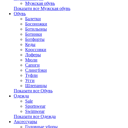
Мужская обувь
Показати все Мужская обувь
Обувь
Балетки
Босоножки
Ботильоны
Ботинки
Ботфорты
Кеды
Кроссовки
Лоферы
Мюли
Сапоги
Слингбэки
Туфли
Угги
Шлепанцы
Показати все Обувь
Одежда
Sale
Sportswear
Swimwear
Показати все Одежда
Аксессуары
Головные уборы