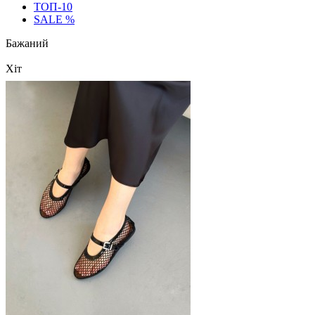
ТОП-10
SALE %
Бажаний
Хіт