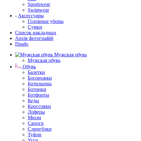
Sportswear
Swimwear
-
Аксессуары
Головные уборы
Сумки
Список накладных
Архів фотографій
Прайс
Мужская обувь
Мужская обувь
Обувь
Балетки
Босоножки
Ботильоны
Ботинки
Ботфорты
Кеды
Кроссовки
Лоферы
Мюли
Сапоги
Слингбэки
Туфли
Угги