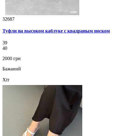
32687
Туфли на высоком каблуке с квадраным носком
39
40
2000 грн
Бажаний
Хіт