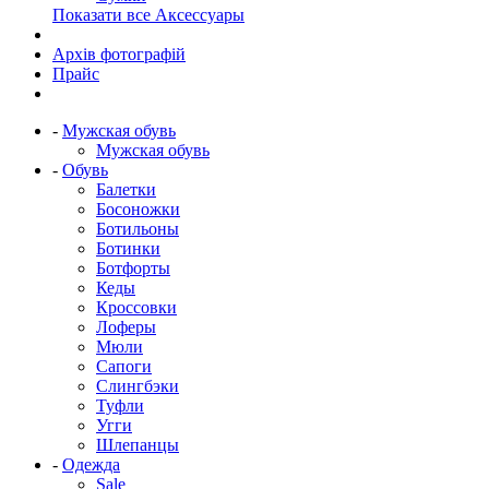
Показати все Аксессуары
Архів фотографій
Прайс
-
Мужская обувь
Мужская обувь
-
Обувь
Балетки
Босоножки
Ботильоны
Ботинки
Ботфорты
Кеды
Кроссовки
Лоферы
Мюли
Сапоги
Слингбэки
Туфли
Угги
Шлепанцы
-
Одежда
Sale