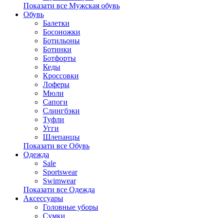
Показати все Мужская обувь
Обувь
Балетки
Босоножки
Ботильоны
Ботинки
Ботфорты
Кеды
Кроссовки
Лоферы
Мюли
Сапоги
Слингбэки
Туфли
Угги
Шлепанцы
Показати все Обувь
Одежда
Sale
Sportswear
Swimwear
Показати все Одежда
Аксессуары
Головные уборы
Сумки