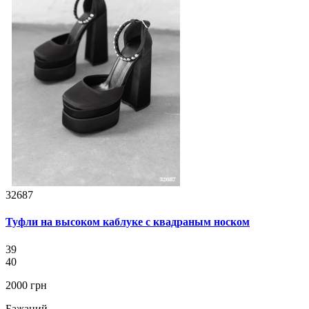
32687
Туфли на высоком каблуке с квадраным носком
39
40
2000 грн
Бажаний