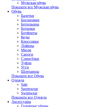
Мужская обувь
Показати все Мужская обувь
Обувь
Балетки
Босоножки
Ботильоны
Ботинки
Ботфорты
Кеды
Кроссовки
Лоферы
Мюли
Сапоги
Слингбэки
Туфли
Угги
Шлепанцы
Показати все Обувь
Одежда
Sale
Sportswear
Swimwear
Показати все Одежда
Аксессуары
Головные уборы