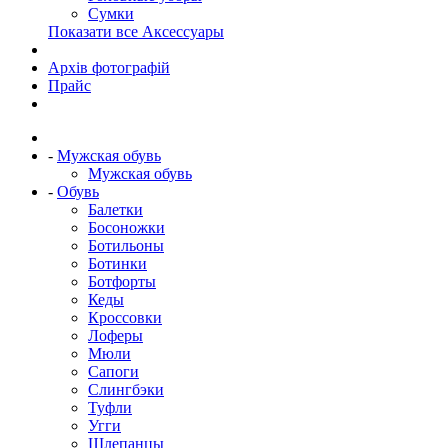
Сумки
Показати все Аксессуары
Архів фотографій
Прайс
-
Мужская обувь
Мужская обувь
-
Обувь
Балетки
Босоножки
Ботильоны
Ботинки
Ботфорты
Кеды
Кроссовки
Лоферы
Мюли
Сапоги
Слингбэки
Туфли
Угги
Шлепанцы