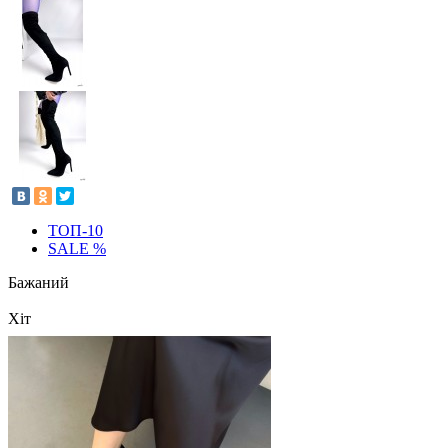
ТОП-10
SALE %
Бажаний
Хіт