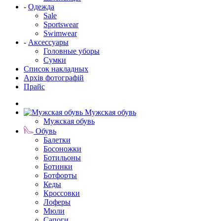
-
Одежда
Sale
Sportswear
Swimwear
-
Аксессуары
Головные уборы
Сумки
Список накладных
Архів фотографій
Прайс
Мужская обувь
Мужская обувь
Обувь
Балетки
Босоножки
Ботильоны
Ботинки
Ботфорты
Кеды
Кроссовки
Лоферы
Мюли
Сапоги