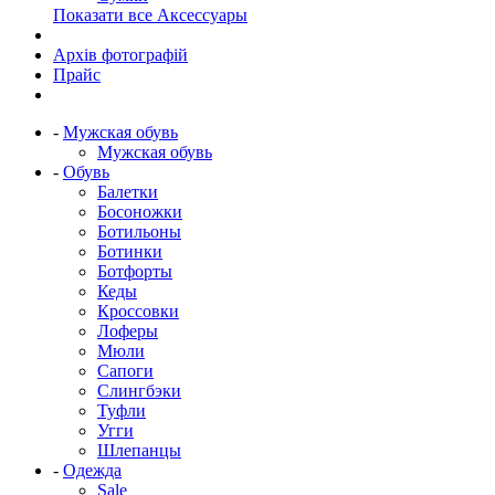
Показати все Аксессуары
Архів фотографій
Прайс
-
Мужская обувь
Мужская обувь
-
Обувь
Балетки
Босоножки
Ботильоны
Ботинки
Ботфорты
Кеды
Кроссовки
Лоферы
Мюли
Сапоги
Слингбэки
Туфли
Угги
Шлепанцы
-
Одежда
Sale