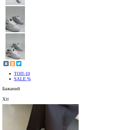
ТОП-10
SALE %
Бажаний
Хіт