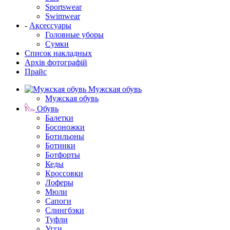
Sportswear
Swimwear
-
Аксессуары
Головные уборы
Сумки
Список накладных
Архів фотографій
Прайс
Мужская обувь
Мужская обувь
Обувь
Балетки
Босоножки
Ботильоны
Ботинки
Ботфорты
Кеды
Кроссовки
Лоферы
Мюли
Сапоги
Слингбэки
Туфли
Угги