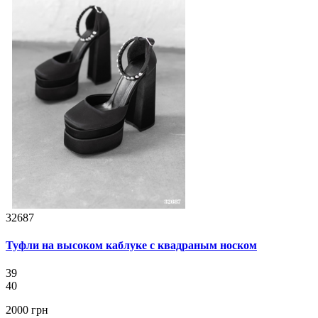
32687
Туфли на высоком каблуке с квадраным носком
39
40
2000 грн