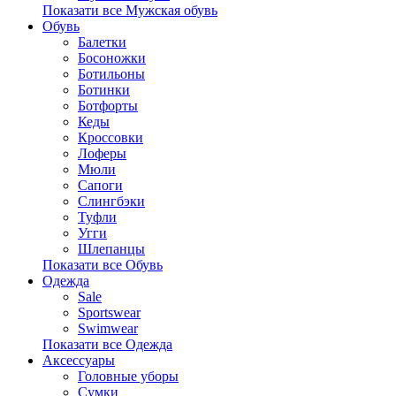
Показати все Мужская обувь
Обувь
Балетки
Босоножки
Ботильоны
Ботинки
Ботфорты
Кеды
Кроссовки
Лоферы
Мюли
Сапоги
Слингбэки
Туфли
Угги
Шлепанцы
Показати все Обувь
Одежда
Sale
Sportswear
Swimwear
Показати все Одежда
Аксессуары
Головные уборы
Сумки