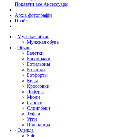
Показати все Аксессуары
Архів фотографій
Прайс
-
Мужская обувь
Мужская обувь
-
Обувь
Балетки
Босоножки
Ботильоны
Ботинки
Ботфорты
Кеды
Кроссовки
Лоферы
Мюли
Сапоги
Слингбэки
Туфли
Угги
Шлепанцы
-
Одежда
Sale