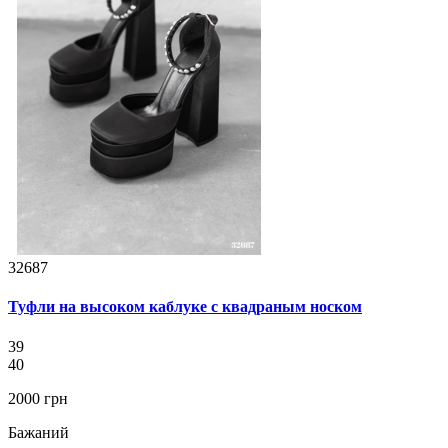
32687
Туфли на высоком каблуке с квадраным носком
39
40
2000 грн
Бажаний