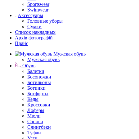
Sportswear
Swimwear
-
Аксессуары
Головные уборы
Сумки
Список накладных
Архів фотографій
Прайс
Мужская обувь
Мужская обувь
Обувь
Балетки
Босоножки
Ботильоны
Ботинки
Ботфорты
Кеды
Кроссовки
Лоферы
Мюли
Сапоги
Слингбэки
Туфли
Угги