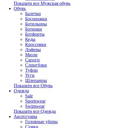
Показати все Мужская обувь
Обувь
Балетки
Босоножки
Ботильоны
Ботинки
Ботфорты
Кеды
Кроссовки
Лоферы
Мюли
Сапоги
Слингбэки
Туфли
Угги
Шлепанцы
Показати все Обувь
Одежда
Sale
Sportswear
Swimwear
Показати все Одежда
Аксессуары
Головные уборы
Сумки