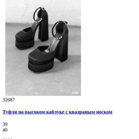
32687
Туфли на высоком каблуке с квадраным носком
39
40