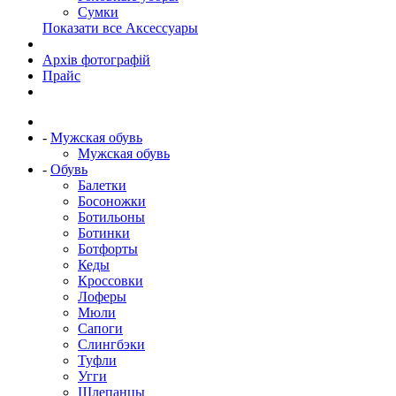
Сумки
Показати все Аксессуары
Архів фотографій
Прайс
-
Мужская обувь
Мужская обувь
-
Обувь
Балетки
Босоножки
Ботильоны
Ботинки
Ботфорты
Кеды
Кроссовки
Лоферы
Мюли
Сапоги
Слингбэки
Туфли
Угги
Шлепанцы