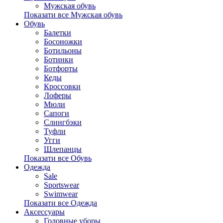
Мужская обувь
Показати все Мужская обувь
Обувь
Балетки
Босоножки
Ботильоны
Ботинки
Ботфорты
Кеды
Кроссовки
Лоферы
Мюли
Сапоги
Слингбэки
Туфли
Угги
Шлепанцы
Показати все Обувь
Одежда
Sale
Sportswear
Swimwear
Показати все Одежда
Аксессуары
Головные уборы