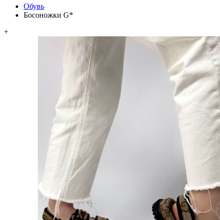
Обувь
Босоножки G*
+