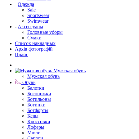
-
Одежда
Sale
Sportswear
Swimwear
-
Аксессуары
Головные уборы
Сумки
Список накладных
Архів фотографій
Прайс
Мужская обувь
Мужская обувь
Обувь
Балетки
Босоножки
Ботильоны
Ботинки
Ботфорты
Кеды
Кроссовки
Лоферы
Мюли
Сапоги