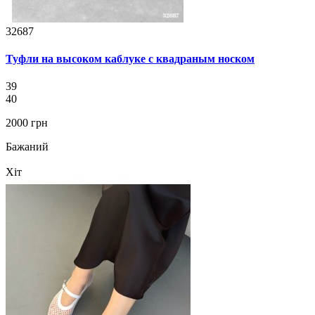
32687
Туфли на высоком каблуке с квадраным носком
39
40
2000 грн
Бажаний
Хіт