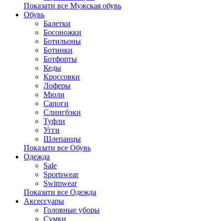
Показати все Мужская обувь
Обувь
Балетки
Босоножки
Ботильоны
Ботинки
Ботфорты
Кеды
Кроссовки
Лоферы
Мюли
Сапоги
Слингбэки
Туфли
Угги
Шлепанцы
Показати все Обувь
Одежда
Sale
Sportswear
Swimwear
Показати все Одежда
Аксессуары
Головные уборы
Сумки