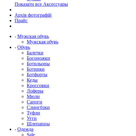
Показати все Аксессуары
Архів фотографій
Прайс
-
Мужская обувь
Мужская обувь
-
Обувь
Балетки
Босоножки
Ботильоны
Ботинки
Ботфорты
Кеды
Кроссовки
Лоферы
Мюли
Сапоги
Слингбэки
Туфли
Угги
Шлепанцы
-
Одежда
Sale