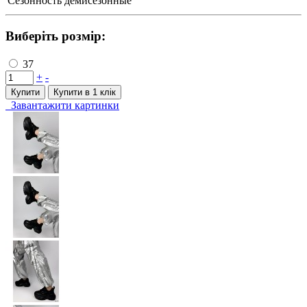
Сезонность
демисезонные
Виберіть розмір:
37
+
-
Купити
Купити в 1 клiк
Завантажити картинки