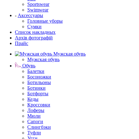
Sportswear
Swimwear
-
Аксессуары
Головные уборы
Сумки
Список накладных
Архів фотографій
Прайс
Мужская обувь
Мужская обувь
Обувь
Балетки
Босоножки
Ботильоны
Ботинки
Ботфорты
Кеды
Кроссовки
Лоферы
Мюли
Сапоги
Слингбэки
Туфли
Угги