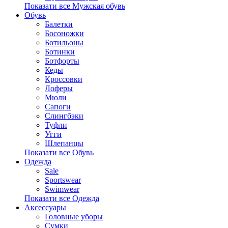
Показати все Мужская обувь
Обувь
Балетки
Босоножки
Ботильоны
Ботинки
Ботфорты
Кеды
Кроссовки
Лоферы
Мюли
Сапоги
Слингбэки
Туфли
Угги
Шлепанцы
Показати все Обувь
Одежда
Sale
Sportswear
Swimwear
Показати все Одежда
Аксессуары
Головные уборы
Сумки