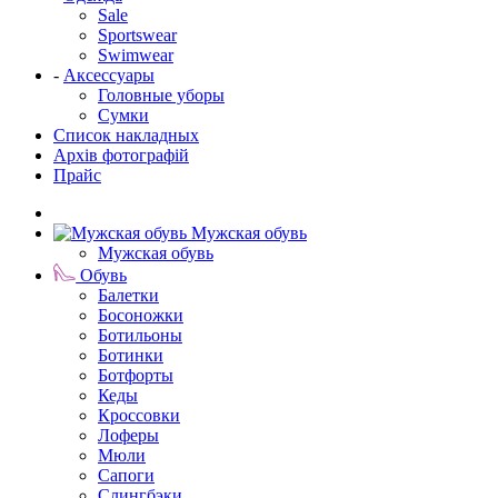
Sale
Sportswear
Swimwear
-
Аксессуары
Головные уборы
Сумки
Список накладных
Архів фотографій
Прайс
Мужская обувь
Мужская обувь
Обувь
Балетки
Босоножки
Ботильоны
Ботинки
Ботфорты
Кеды
Кроссовки
Лоферы
Мюли
Сапоги
Слингбэки