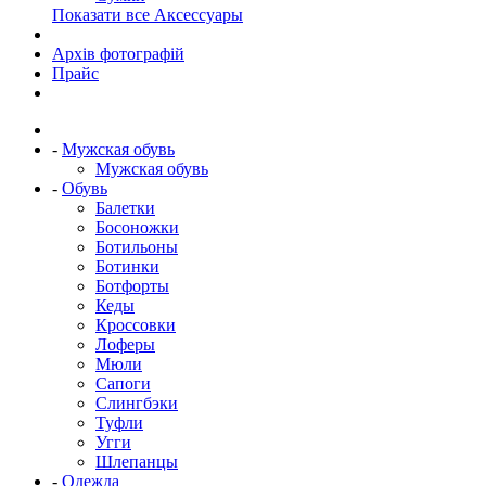
Показати все Аксессуары
Архів фотографій
Прайс
-
Мужская обувь
Мужская обувь
-
Обувь
Балетки
Босоножки
Ботильоны
Ботинки
Ботфорты
Кеды
Кроссовки
Лоферы
Мюли
Сапоги
Слингбэки
Туфли
Угги
Шлепанцы
-
Одежда