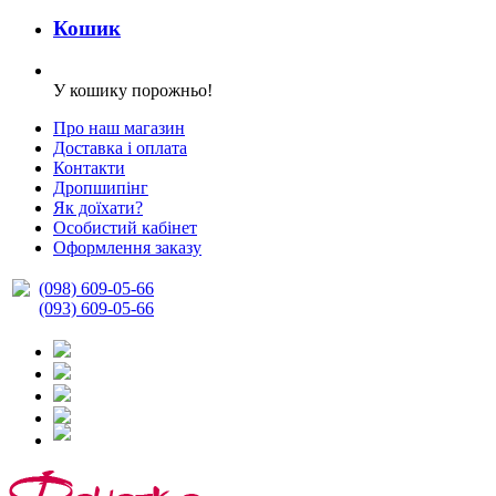
Кошик
У кошику порожньо!
Про наш магазин
Доставка і оплата
Контакти
Дропшипінг
Як доїхати?
Особистий кабінет
Оформлення заказу
(098) 609-05-66
(093) 609-05-66