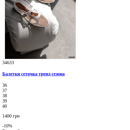
34633
Балетки сеточка тренд сезона
36
37
38
39
40
1400 грн
-10%