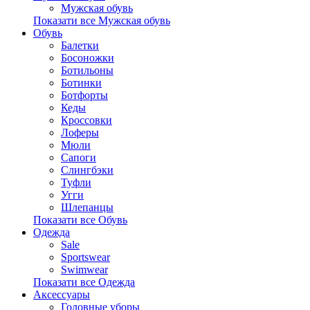
Мужская обувь
Показати все Мужская обувь
Обувь
Балетки
Босоножки
Ботильоны
Ботинки
Ботфорты
Кеды
Кроссовки
Лоферы
Мюли
Сапоги
Слингбэки
Туфли
Угги
Шлепанцы
Показати все Обувь
Одежда
Sale
Sportswear
Swimwear
Показати все Одежда
Аксессуары
Головные уборы