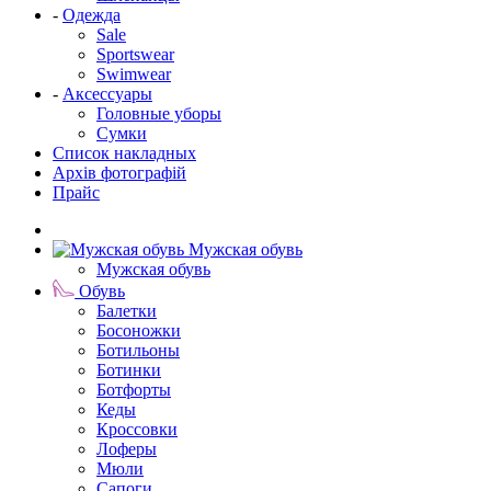
-
Одежда
Sale
Sportswear
Swimwear
-
Аксессуары
Головные уборы
Сумки
Список накладных
Архів фотографій
Прайс
Мужская обувь
Мужская обувь
Обувь
Балетки
Босоножки
Ботильоны
Ботинки
Ботфорты
Кеды
Кроссовки
Лоферы
Мюли
Сапоги