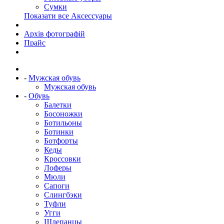
Сумки
Показати все Аксессуары
Архів фотографій
Прайс
-
Мужская обувь
Мужская обувь
-
Обувь
Балетки
Босоножки
Ботильоны
Ботинки
Ботфорты
Кеды
Кроссовки
Лоферы
Мюли
Сапоги
Слингбэки
Туфли
Угги
Шлепанцы