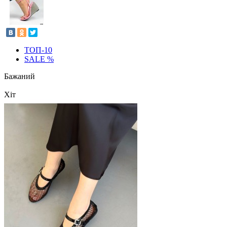
ТОП-10
SALE %
Бажаний
Хіт