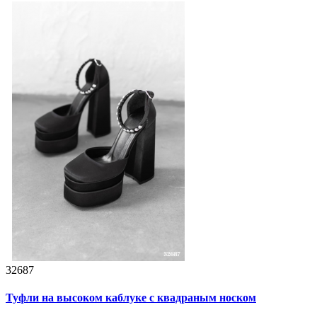
32687
Туфли на высоком каблуке с квадраным носком