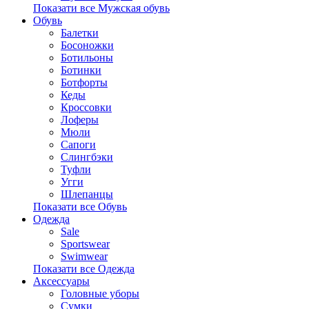
Показати все Мужская обувь
Обувь
Балетки
Босоножки
Ботильоны
Ботинки
Ботфорты
Кеды
Кроссовки
Лоферы
Мюли
Сапоги
Слингбэки
Туфли
Угги
Шлепанцы
Показати все Обувь
Одежда
Sale
Sportswear
Swimwear
Показати все Одежда
Аксессуары
Головные уборы
Сумки