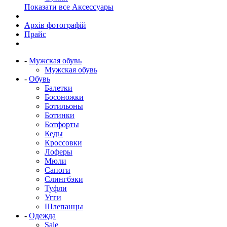
Показати все Аксессуары
Архів фотографій
Прайс
-
Мужская обувь
Мужская обувь
-
Обувь
Балетки
Босоножки
Ботильоны
Ботинки
Ботфорты
Кеды
Кроссовки
Лоферы
Мюли
Сапоги
Слингбэки
Туфли
Угги
Шлепанцы
-
Одежда
Sale