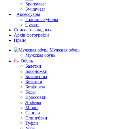
Sportswear
Swimwear
-
Аксессуары
Головные уборы
Сумки
Список накладных
Архів фотографій
Прайс
Мужская обувь
Мужская обувь
Обувь
Балетки
Босоножки
Ботильоны
Ботинки
Ботфорты
Кеды
Кроссовки
Лоферы
Мюли
Сапоги
Слингбэки
Туфли
Угги