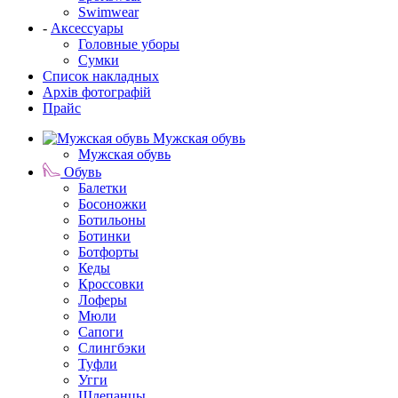
Swimwear
-
Аксессуары
Головные уборы
Сумки
Список накладных
Архів фотографій
Прайс
Мужская обувь
Мужская обувь
Обувь
Балетки
Босоножки
Ботильоны
Ботинки
Ботфорты
Кеды
Кроссовки
Лоферы
Мюли
Сапоги
Слингбэки
Туфли
Угги
Шлепанцы