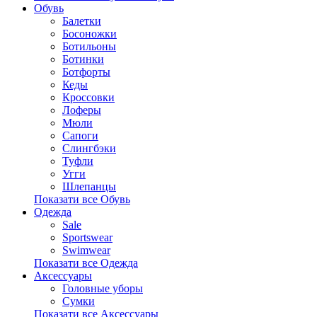
Обувь
Балетки
Босоножки
Ботильоны
Ботинки
Ботфорты
Кеды
Кроссовки
Лоферы
Мюли
Сапоги
Слингбэки
Туфли
Угги
Шлепанцы
Показати все Обувь
Одежда
Sale
Sportswear
Swimwear
Показати все Одежда
Аксессуары
Головные уборы
Сумки
Показати все Аксессуары