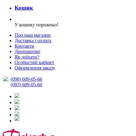
Кошик
У кошику порожньо!
Про наш магазин
Доставка і оплата
Контакти
Дропшипінг
Як доїхати?
Особистий кабінет
Оформлення заказу
(098) 609-05-66
(093) 609-05-66