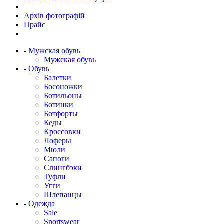
Архів фотографій
Прайс
-
Мужская обувь
Мужская обувь
-
Обувь
Балетки
Босоножки
Ботильоны
Ботинки
Ботфорты
Кеды
Кроссовки
Лоферы
Мюли
Сапоги
Слингбэки
Туфли
Угги
Шлепанцы
-
Одежда
Sale
Sportswear