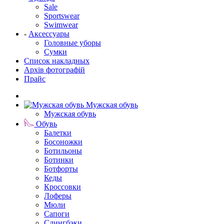
Sale
Sportswear
Swimwear
-
Аксессуары
Головные уборы
Сумки
Список накладных
Архів фотографій
Прайс
Мужская обувь
Мужская обувь
Обувь
Балетки
Босоножки
Ботильоны
Ботинки
Ботфорты
Кеды
Кроссовки
Лоферы
Мюли
Сапоги
Слингбэки