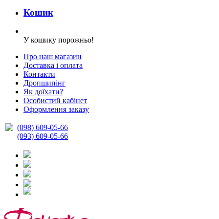
Кошик
У кошику порожньо!
Про наш магазин
Доставка і оплата
Контакти
Дропшипінг
Як доїхати?
Особистий кабінет
Оформлення заказу
(098) 609-05-66
(093) 609-05-66