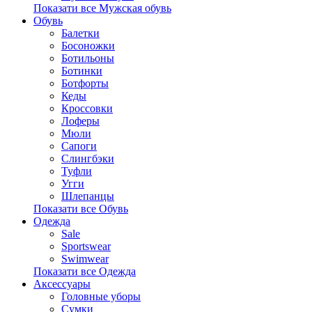
Показати все Мужская обувь
Обувь
Балетки
Босоножки
Ботильоны
Ботинки
Ботфорты
Кеды
Кроссовки
Лоферы
Мюли
Сапоги
Слингбэки
Туфли
Угги
Шлепанцы
Показати все Обувь
Одежда
Sale
Sportswear
Swimwear
Показати все Одежда
Аксессуары
Головные уборы
Сумки