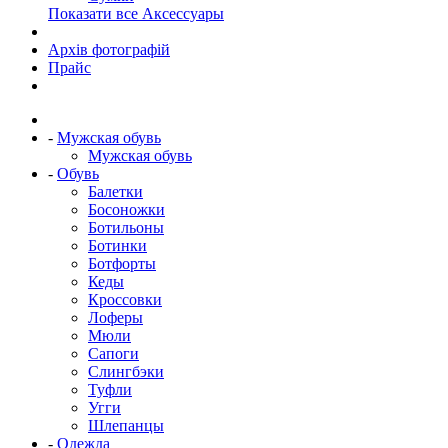
Показати все Аксессуары
Архів фотографій
Прайс
-
Мужская обувь
Мужская обувь
-
Обувь
Балетки
Босоножки
Ботильоны
Ботинки
Ботфорты
Кеды
Кроссовки
Лоферы
Мюли
Сапоги
Слингбэки
Туфли
Угги
Шлепанцы
-
Одежда