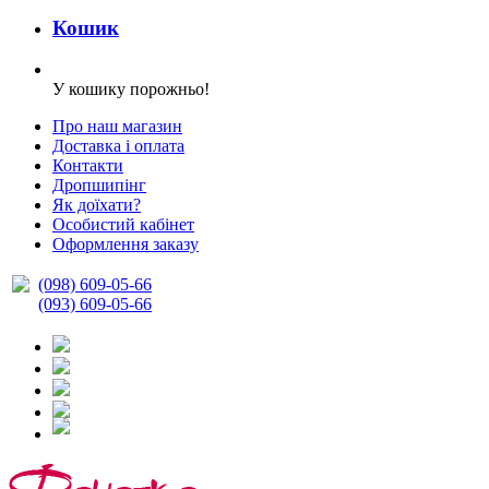
Кошик
У кошику порожньо!
Про наш магазин
Доставка і оплата
Контакти
Дропшипінг
Як доїхати?
Особистий кабінет
Оформлення заказу
(098) 609-05-66
(093) 609-05-66