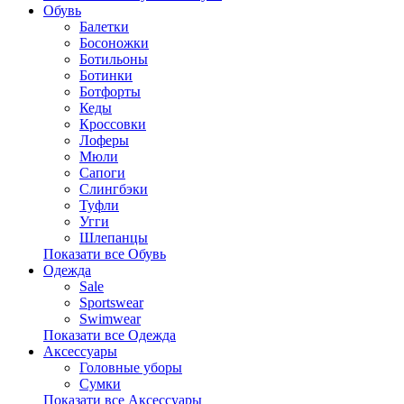
Обувь
Балетки
Босоножки
Ботильоны
Ботинки
Ботфорты
Кеды
Кроссовки
Лоферы
Мюли
Сапоги
Слингбэки
Туфли
Угги
Шлепанцы
Показати все Обувь
Одежда
Sale
Sportswear
Swimwear
Показати все Одежда
Аксессуары
Головные уборы
Сумки
Показати все Аксессуары