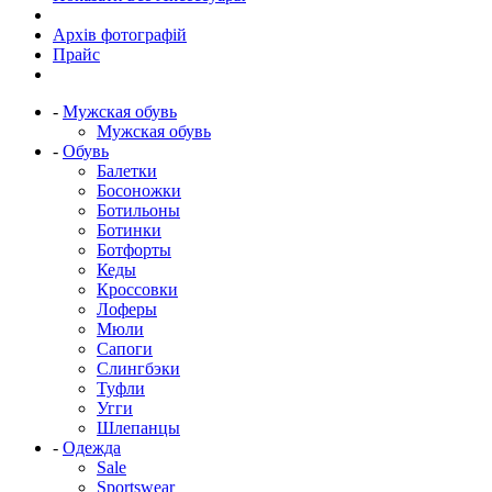
Архів фотографій
Прайс
-
Мужская обувь
Мужская обувь
-
Обувь
Балетки
Босоножки
Ботильоны
Ботинки
Ботфорты
Кеды
Кроссовки
Лоферы
Мюли
Сапоги
Слингбэки
Туфли
Угги
Шлепанцы
-
Одежда
Sale
Sportswear