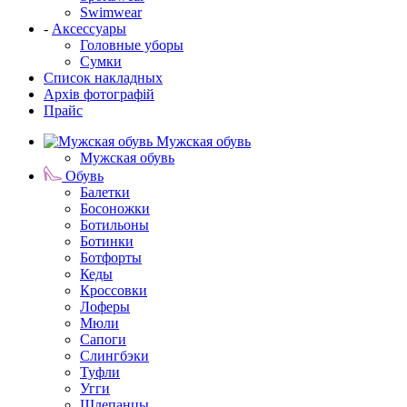
Swimwear
-
Аксессуары
Головные уборы
Сумки
Список накладных
Архів фотографій
Прайс
Мужская обувь
Мужская обувь
Обувь
Балетки
Босоножки
Ботильоны
Ботинки
Ботфорты
Кеды
Кроссовки
Лоферы
Мюли
Сапоги
Слингбэки
Туфли
Угги
Шлепанцы