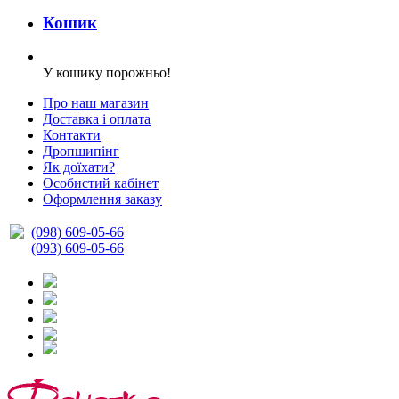
Кошик
У кошику порожньо!
Про наш магазин
Доставка і оплата
Контакти
Дропшипінг
Як доїхати?
Особистий кабінет
Оформлення заказу
(098) 609-05-66
(093) 609-05-66