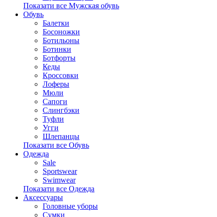
Показати все Мужская обувь
Обувь
Балетки
Босоножки
Ботильоны
Ботинки
Ботфорты
Кеды
Кроссовки
Лоферы
Мюли
Сапоги
Слингбэки
Туфли
Угги
Шлепанцы
Показати все Обувь
Одежда
Sale
Sportswear
Swimwear
Показати все Одежда
Аксессуары
Головные уборы
Сумки