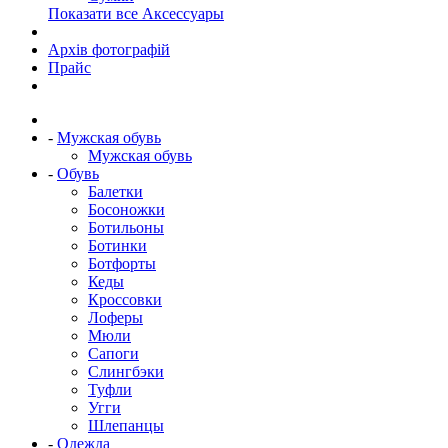
Показати все Аксессуары
Архів фотографій
Прайс
-
Мужская обувь
Мужская обувь
-
Обувь
Балетки
Босоножки
Ботильоны
Ботинки
Ботфорты
Кеды
Кроссовки
Лоферы
Мюли
Сапоги
Слингбэки
Туфли
Угги
Шлепанцы
-
Одежда