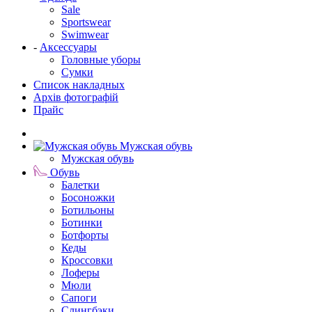
Sale
Sportswear
Swimwear
-
Аксессуары
Головные уборы
Сумки
Список накладных
Архів фотографій
Прайс
Мужская обувь
Мужская обувь
Обувь
Балетки
Босоножки
Ботильоны
Ботинки
Ботфорты
Кеды
Кроссовки
Лоферы
Мюли
Сапоги
Слингбэки