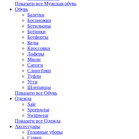
Показати все Мужская обувь
Обувь
Балетки
Босоножки
Ботильоны
Ботинки
Ботфорты
Кеды
Кроссовки
Лоферы
Мюли
Сапоги
Слингбэки
Туфли
Угги
Шлепанцы
Показати все Обувь
Одежда
Sale
Sportswear
Swimwear
Показати все Одежда
Аксессуары
Головные уборы
Сумки