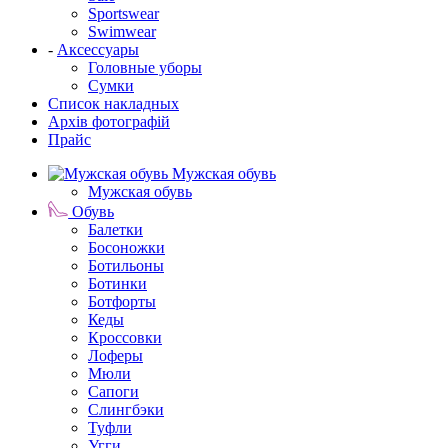
Sportswear
Swimwear
-
Аксессуары
Головные уборы
Сумки
Список накладных
Архів фотографій
Прайс
Мужская обувь
Мужская обувь
Обувь
Балетки
Босоножки
Ботильоны
Ботинки
Ботфорты
Кеды
Кроссовки
Лоферы
Мюли
Сапоги
Слингбэки
Туфли
Угги