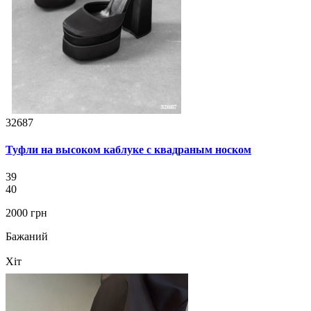
32687
Туфли на высоком каблуке с квадраным носком
39
40
2000 грн
Бажаний
Хіт