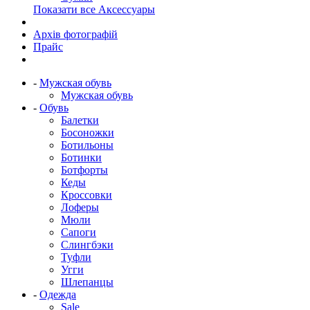
Показати все Аксессуары
Архів фотографій
Прайс
-
Мужская обувь
Мужская обувь
-
Обувь
Балетки
Босоножки
Ботильоны
Ботинки
Ботфорты
Кеды
Кроссовки
Лоферы
Мюли
Сапоги
Слингбэки
Туфли
Угги
Шлепанцы
-
Одежда
Sale