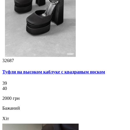
32687
Туфли на высоком каблуке с квадраным носком
39
40
2000 грн
Бажаний
Хіт