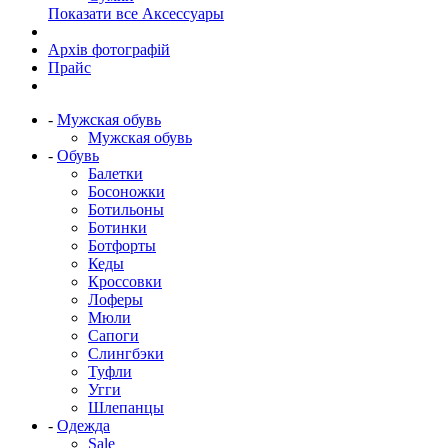
Показати все Аксессуары
Архів фотографій
Прайс
-
Мужская обувь
Мужская обувь
-
Обувь
Балетки
Босоножки
Ботильоны
Ботинки
Ботфорты
Кеды
Кроссовки
Лоферы
Мюли
Сапоги
Слингбэки
Туфли
Угги
Шлепанцы
-
Одежда
Sale