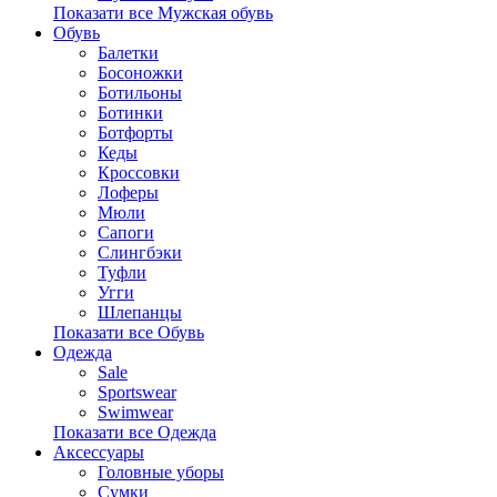
Показати все Мужская обувь
Обувь
Балетки
Босоножки
Ботильоны
Ботинки
Ботфорты
Кеды
Кроссовки
Лоферы
Мюли
Сапоги
Слингбэки
Туфли
Угги
Шлепанцы
Показати все Обувь
Одежда
Sale
Sportswear
Swimwear
Показати все Одежда
Аксессуары
Головные уборы
Сумки