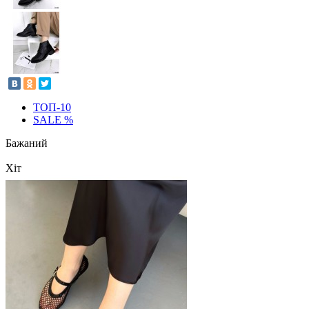
ТОП-10
SALE %
Бажаний
Хіт