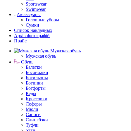
Sportswear
Swimwear
-
Аксессуары
Головные уборы
Сумки
Список накладных
Архів фотографій
Прайс
Мужская обувь
Мужская обувь
Обувь
Балетки
Босоножки
Ботильоны
Ботинки
Ботфорты
Кеды
Кроссовки
Лоферы
Мюли
Сапоги
Слингбэки
Туфли
Угги