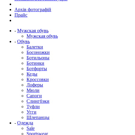
Архів фотографій
Прайс
-
Мужская обувь
Мужская обувь
-
Обувь
Балетки
Босоножки
Ботильоны
Ботинки
Ботфорты
Кеды
Кроссовки
Лоферы
Мюли
Сапоги
Слингбэки
Туфли
Угги
Шлепанцы
-
Одежда
Sale
Sportswear