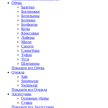
Обувь
Балетки
Босоножки
Ботильоны
Ботинки
Ботфорты
Кеды
Кроссовки
Лоферы
Мюли
Сапоги
Слингбэки
Туфли
Угги
Шлепанцы
Показати все Обувь
Одежда
Sale
Sportswear
Swimwear
Показати все Одежда
Аксессуары
Головные уборы
Сумки
Показати все Аксессуары