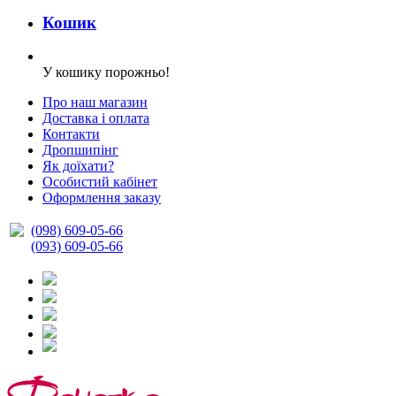
Кошик
У кошику порожньо!
Про наш магазин
Доставка і оплата
Контакти
Дропшипінг
Як доїхати?
Особистий кабінет
Оформлення заказу
(098) 609-05-66
(093) 609-05-66