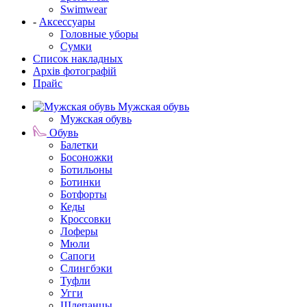
Swimwear
-
Аксессуары
Головные уборы
Сумки
Список накладных
Архів фотографій
Прайс
Мужская обувь
Мужская обувь
Обувь
Балетки
Босоножки
Ботильоны
Ботинки
Ботфорты
Кеды
Кроссовки
Лоферы
Мюли
Сапоги
Слингбэки
Туфли
Угги
Шлепанцы