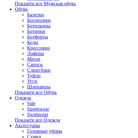
Показати все Мужская обувь
Обувь
Балетки
Босоножки
Ботильоны
Ботинки
Ботфорты
Кеды
Кроссовки
Лоферы
Мюли
Сапоги
Слингбэки
Туфли
Угги
Шлепанцы
Показати все Обувь
Одежда
Sale
Sportswear
Swimwear
Показати все Одежда
Аксессуары
Головные уборы
Сумки