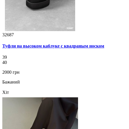
32687
Туфли на высоком каблуке с квадраным носком
39
40
2000 грн
Бажаний
Хіт