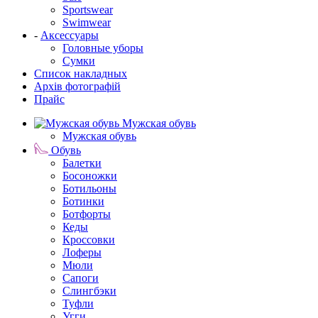
Sportswear
Swimwear
-
Аксессуары
Головные уборы
Сумки
Список накладных
Архів фотографій
Прайс
Мужская обувь
Мужская обувь
Обувь
Балетки
Босоножки
Ботильоны
Ботинки
Ботфорты
Кеды
Кроссовки
Лоферы
Мюли
Сапоги
Слингбэки
Туфли
Угги