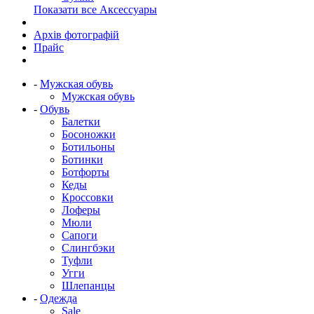
Показати все Аксессуары
Архів фотографій
Прайс
-
Мужская обувь
Мужская обувь
-
Обувь
Балетки
Босоножки
Ботильоны
Ботинки
Ботфорты
Кеды
Кроссовки
Лоферы
Мюли
Сапоги
Слингбэки
Туфли
Угги
Шлепанцы
-
Одежда
Sale