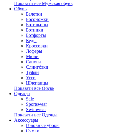
Показати все Мужская обувь
Обувь
Балетки
Босоножки
Ботильоны
Ботинки
Ботфорты
Кеды
Кроссовки
Лоферы
Мюли
Сапоги
Слингбэки
Туфли
Угги
Шлепанцы
Показати все Обувь
Одежда
Sale
Sportswear
Swimwear
Показати все Одежда
Аксессуары
Головные уборы
Сумки