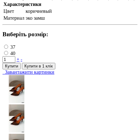
Характеристики
Цвет
коричневый
Материал
эко замш
Виберіть розмір:
37
40
+
-
Купити
Купити в 1 клiк
Завантажити картинки