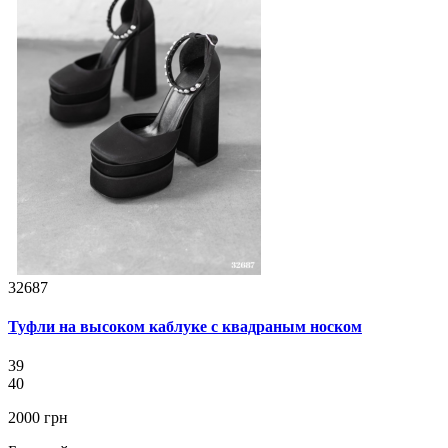
32687
Туфли на высоком каблуке с квадраным носком
39
40
2000 грн