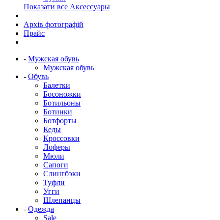
Показати все Аксессуары
Архів фотографій
Прайс
-
Мужская обувь
Мужская обувь
-
Обувь
Балетки
Босоножки
Ботильоны
Ботинки
Ботфорты
Кеды
Кроссовки
Лоферы
Мюли
Сапоги
Слингбэки
Туфли
Угги
Шлепанцы
-
Одежда
Sale