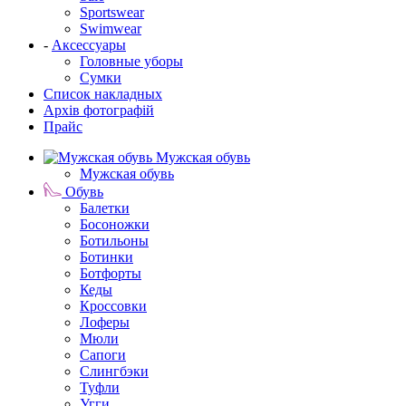
Sportswear
Swimwear
-
Аксессуары
Головные уборы
Сумки
Список накладных
Архів фотографій
Прайс
Мужская обувь
Мужская обувь
Обувь
Балетки
Босоножки
Ботильоны
Ботинки
Ботфорты
Кеды
Кроссовки
Лоферы
Мюли
Сапоги
Слингбэки
Туфли
Угги