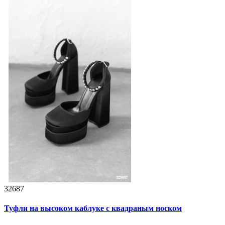
32687
Туфли на высоком каблуке с квадраным носком