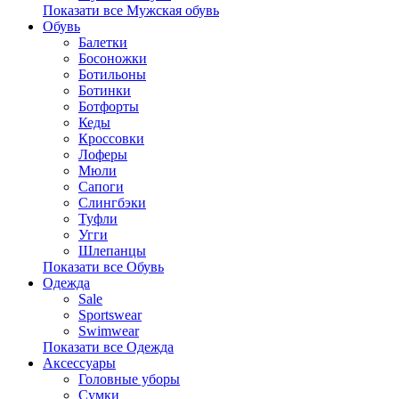
Показати все Мужская обувь
Обувь
Балетки
Босоножки
Ботильоны
Ботинки
Ботфорты
Кеды
Кроссовки
Лоферы
Мюли
Сапоги
Слингбэки
Туфли
Угги
Шлепанцы
Показати все Обувь
Одежда
Sale
Sportswear
Swimwear
Показати все Одежда
Аксессуары
Головные уборы
Сумки