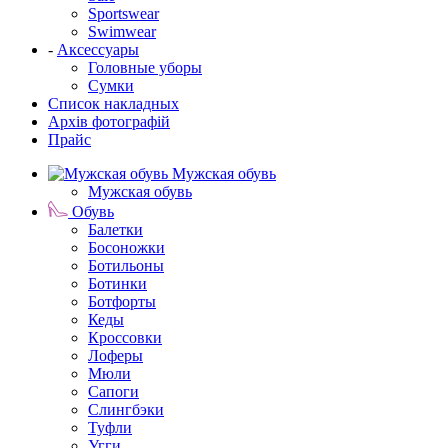
Sportswear
Swimwear
-
Аксессуары
Головные уборы
Сумки
Список накладных
Архів фотографій
Прайс
Мужская обувь
Мужская обувь
Обувь
Балетки
Босоножки
Ботильоны
Ботинки
Ботфорты
Кеды
Кроссовки
Лоферы
Мюли
Сапоги
Слингбэки
Туфли
Угги