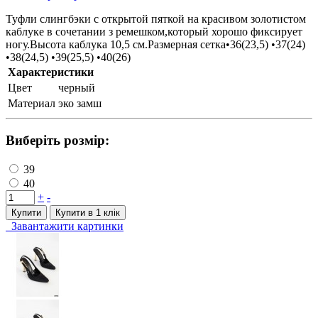
Туфли слингбэки с открытой пяткой на красивом золотистом
каблуке в сочетании з ремешком,который хорошо фиксирует
ногу.Высота каблука 10,5 см.Размерная сетка•36(23,5) •37(24)
•38(24,5) •39(25,5) •40(26)
Характеристики
Цвет
черный
Материал
эко замш
Виберіть розмір:
39
40
+
-
Купити
Купити в 1 клiк
Завантажити картинки