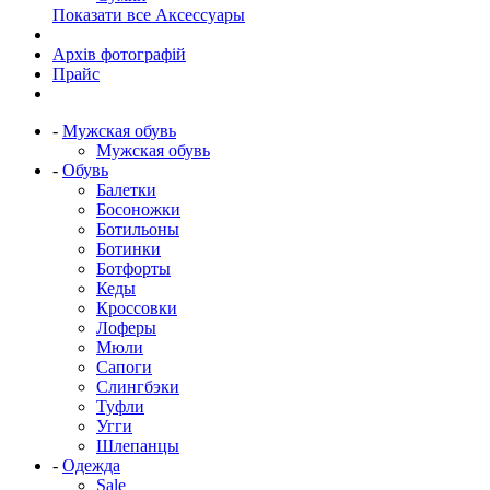
Показати все Аксессуары
Архів фотографій
Прайс
-
Мужская обувь
Мужская обувь
-
Обувь
Балетки
Босоножки
Ботильоны
Ботинки
Ботфорты
Кеды
Кроссовки
Лоферы
Мюли
Сапоги
Слингбэки
Туфли
Угги
Шлепанцы
-
Одежда
Sale