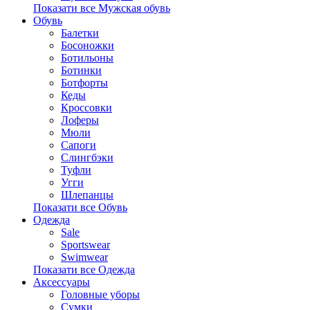
Показати все Мужская обувь
Обувь
Балетки
Босоножки
Ботильоны
Ботинки
Ботфорты
Кеды
Кроссовки
Лоферы
Мюли
Сапоги
Слингбэки
Туфли
Угги
Шлепанцы
Показати все Обувь
Одежда
Sale
Sportswear
Swimwear
Показати все Одежда
Аксессуары
Головные уборы
Сумки