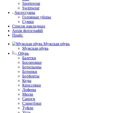
Sportswear
Swimwear
-
Аксессуары
Головные уборы
Сумки
Список накладных
Архів фотографій
Прайс
Мужская обувь
Мужская обувь
Обувь
Балетки
Босоножки
Ботильоны
Ботинки
Ботфорты
Кеды
Кроссовки
Лоферы
Мюли
Сапоги
Слингбэки
Туфли
Угги