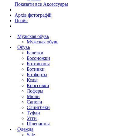
Показати все Аксессуары
Архів фотографій
Прайс
-
Мужская обувь
Мужская обувь
-
Обувь
Балетки
Босоножки
Ботильоны
Ботинки
Ботфорты
Кеды
Кроссовки
Лоферы
Мюли
Сапоги
Слингбэки
Туфли
Угги
Шлепанцы
-
Одежда
Sale