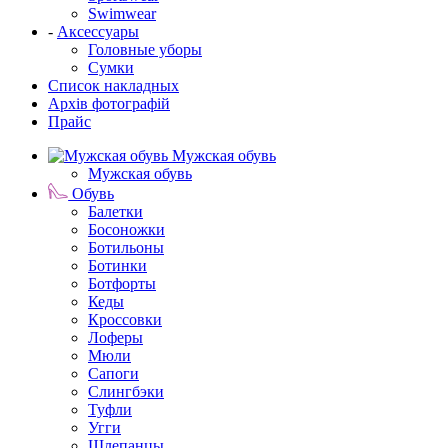
Swimwear
-
Аксессуары
Головные уборы
Сумки
Список накладных
Архів фотографій
Прайс
Мужская обувь
Мужская обувь
Обувь
Балетки
Босоножки
Ботильоны
Ботинки
Ботфорты
Кеды
Кроссовки
Лоферы
Мюли
Сапоги
Слингбэки
Туфли
Угги
Шлепанцы