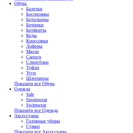
Обувь
Балетки
Босоножки
Ботильоны
Ботинки
Ботфорты
Кеды
Кроссовки
Лоферы
Мюли
Сапоги
Слингбэки
Туфли
Угги
Шлепанцы
Показати все Обувь
Одежда
Sale
Sportswear
Swimwear
Показати все Одежда
Аксессуары
Головные уборы
Сумки
Показати все Аксессуары