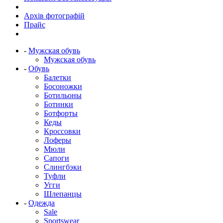
Архів фотографій
Прайс
-
Мужская обувь
Мужская обувь
-
Обувь
Балетки
Босоножки
Ботильоны
Ботинки
Ботфорты
Кеды
Кроссовки
Лоферы
Мюли
Сапоги
Слингбэки
Туфли
Угги
Шлепанцы
-
Одежда
Sale
Sportswear