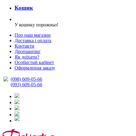
Кошик
У кошику порожньо!
Про наш магазин
Доставка і оплата
Контакти
Дропшипінг
Як доїхати?
Особистий кабінет
Оформлення заказу
(098) 609-05-66
(093) 609-05-66