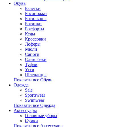
Обувь
Балетки
Босоножки
Ботильоны
Ботинки
Ботфорты
Кеды
Кроссовки
Лоферы
Мюли
Сапоги
Слингбэки
Туфли
Угги
Шлепанцы
Показати все Обувь
Одежда
Sale
Sportswear
Swimwear
Показати все Одежда
Аксессуары
Головные уборы
Сумки
Показати все Аксессуары