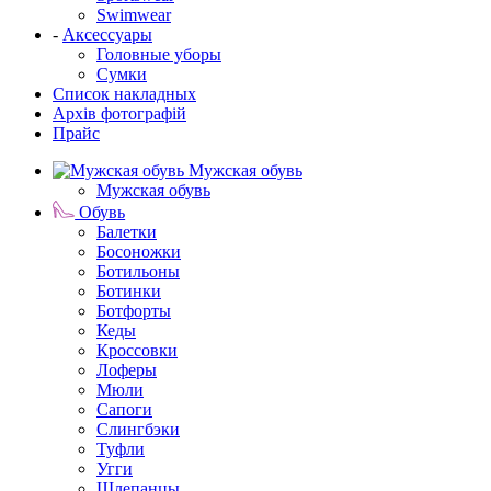
Swimwear
-
Аксессуары
Головные уборы
Сумки
Список накладных
Архів фотографій
Прайс
Мужская обувь
Мужская обувь
Обувь
Балетки
Босоножки
Ботильоны
Ботинки
Ботфорты
Кеды
Кроссовки
Лоферы
Мюли
Сапоги
Слингбэки
Туфли
Угги
Шлепанцы