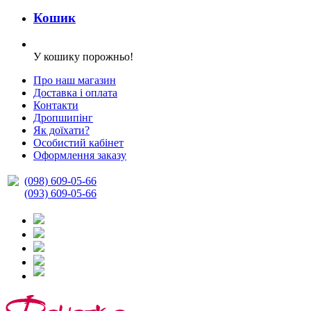
Кошик
У кошику порожньо!
Про наш магазин
Доставка і оплата
Контакти
Дропшипінг
Як доїхати?
Особистий кабінет
Оформлення заказу
(098) 609-05-66
(093) 609-05-66