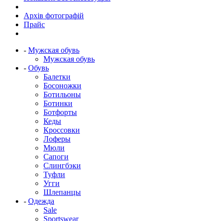
Архів фотографій
Прайс
-
Мужская обувь
Мужская обувь
-
Обувь
Балетки
Босоножки
Ботильоны
Ботинки
Ботфорты
Кеды
Кроссовки
Лоферы
Мюли
Сапоги
Слингбэки
Туфли
Угги
Шлепанцы
-
Одежда
Sale
Sportswear