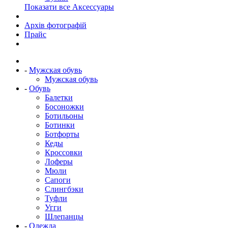
Показати все Аксессуары
Архів фотографій
Прайс
-
Мужская обувь
Мужская обувь
-
Обувь
Балетки
Босоножки
Ботильоны
Ботинки
Ботфорты
Кеды
Кроссовки
Лоферы
Мюли
Сапоги
Слингбэки
Туфли
Угги
Шлепанцы
-
Одежда