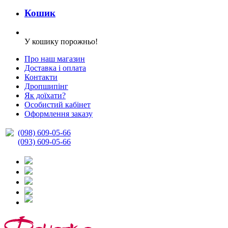
Кошик
У кошику порожньо!
Про наш магазин
Доставка і оплата
Контакти
Дропшипінг
Як доїхати?
Особистий кабінет
Оформлення заказу
(098) 609-05-66
(093) 609-05-66