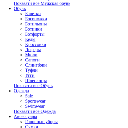
Показати все Мужская обувь
Обувь
Балетки
Босоножки
Ботильоны
Ботинки
Ботфорты
Кеды
Кроссовки
Лоферы
Мюли
Сапоги
Слингбэки
Туфли
Угги
Шлепанцы
Показати все Обувь
Одежда
Sale
Sportswear
Swimwear
Показати все Одежда
Аксессуары
Головные уборы
Сумки