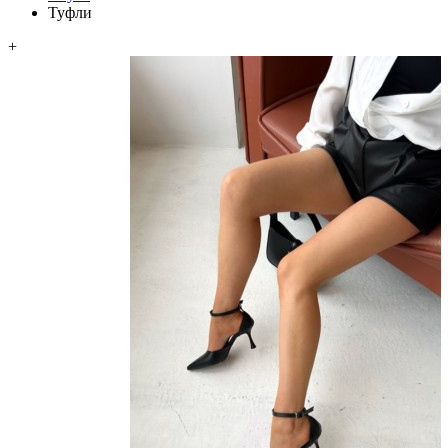
Туфли
+