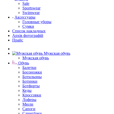
Sale
Sportswear
Swimwear
-
Аксессуары
Головные уборы
Сумки
Список накладных
Архів фотографій
Прайс
Мужская обувь
Мужская обувь
Обувь
Балетки
Босоножки
Ботильоны
Ботинки
Ботфорты
Кеды
Кроссовки
Лоферы
Мюли
Сапоги
Слингбэки