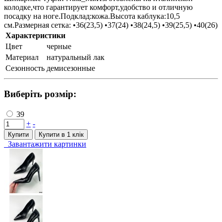
колодке,что гарантирует комфорт,удобство и отличную
посадку на ноге.Подклад:кожа.Высота каблука:10,5
см.Размерная сетка: •36(23,5) •37(24) •38(24,5) •39(25,5) •40(26)
Характеристики
Цвет
черные
Материал
натуральный лак
Сезонность
демисезонные
Виберіть розмір:
39
+
-
Купити
Купити в 1 клiк
Завантажити картинки