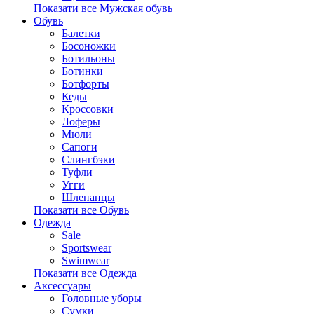
Показати все Мужская обувь
Обувь
Балетки
Босоножки
Ботильоны
Ботинки
Ботфорты
Кеды
Кроссовки
Лоферы
Мюли
Сапоги
Слингбэки
Туфли
Угги
Шлепанцы
Показати все Обувь
Одежда
Sale
Sportswear
Swimwear
Показати все Одежда
Аксессуары
Головные уборы
Сумки