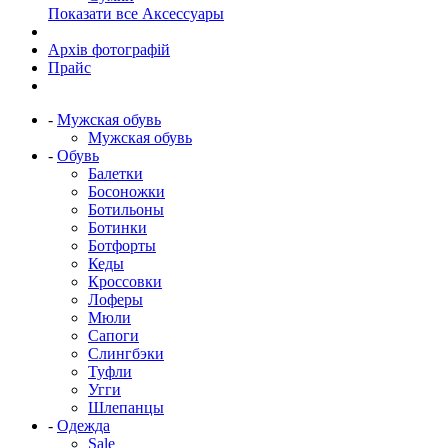
Показати все Аксессуары
Архів фотографій
Прайс
-
Мужская обувь
Мужская обувь
-
Обувь
Балетки
Босоножки
Ботильоны
Ботинки
Ботфорты
Кеды
Кроссовки
Лоферы
Мюли
Сапоги
Слингбэки
Туфли
Угги
Шлепанцы
-
Одежда
Sale