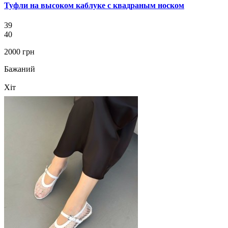
Туфли на высоком каблуке с квадраным носком
39
40
2000 грн
Бажаний
Хіт