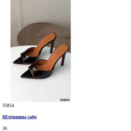
35854
Шлепанцы сабо
36