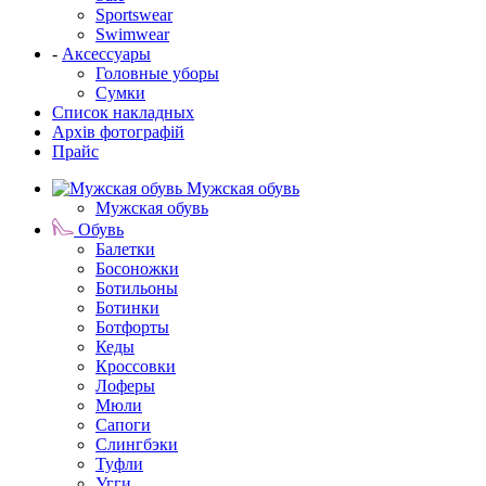
Sportswear
Swimwear
-
Аксессуары
Головные уборы
Сумки
Список накладных
Архів фотографій
Прайс
Мужская обувь
Мужская обувь
Обувь
Балетки
Босоножки
Ботильоны
Ботинки
Ботфорты
Кеды
Кроссовки
Лоферы
Мюли
Сапоги
Слингбэки
Туфли
Угги