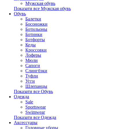
Мужская обувь
Показати все Мужская обувь
Обувь
Балетки
Босоножки
Ботильоны
Ботинки
Ботфорты
Кеды
Кроссовки
Лоферы
Мюли
Сапоги
Слингбэки
Туфли
Угги
Шлепанцы
Показати все Обувь
Одежда
Sale
Sportswear
Swimwear
Показати все Одежда
Аксессуары
Головные уборы