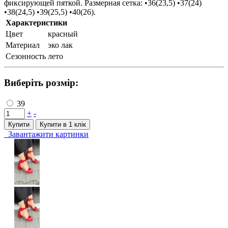
фиксирующей пяткой. Размерная сетка: •36(23,5) •37(24)
•38(24,5) •39(25,5) •40(26).
Характеристики
Цвет
красный
Материал
эко лак
Сезонность
лето
Виберіть розмір:
39
+
-
Купити
Купити в 1 клiк
Завантажити картинки