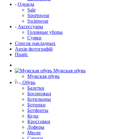
-
Одежда
Sale
Sportswear
Swimwear
-
Аксессуары
Головные уборы
Сумки
Список накладных
Архів фотографій
Прайс
Мужская обувь
Мужская обувь
Обувь
Балетки
Босоножки
Ботильоны
Ботинки
Ботфорты
Кеды
Кроссовки
Лоферы
Мюли
Сапоги