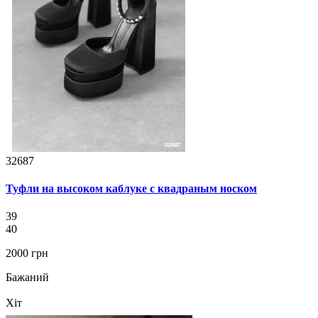
32687
Туфли на высоком каблуке с квадраным носком
39
40
2000 грн
Бажаний
Хіт