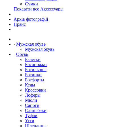
Сумки
Показати все Аксессуары
Архів фотографій
Прайс
-
Мужская обувь
Мужская обувь
-
Обувь
Балетки
Босоножки
Ботильоны
Ботинки
Ботфорты
Кеды
Кроссовки
Лоферы
Мюли
Сапоги
Слингбэки
Туфли
Угги
Шлепанцы