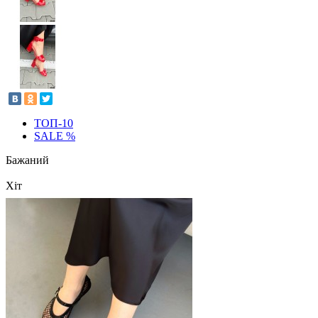
ТОП-10
SALE %
Бажаний
Хіт