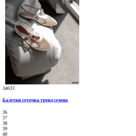
34633
Балетки сеточка тренд сезона
36
37
38
39
40