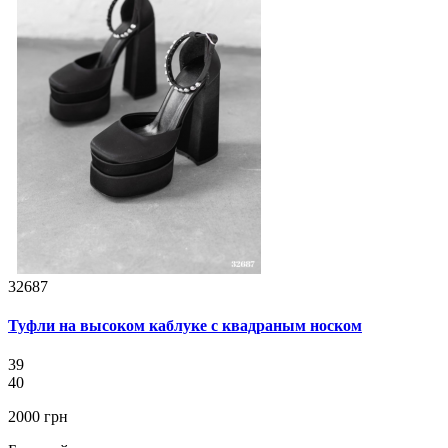
32687
Туфли на высоком каблуке с квадраным носком
39
40
2000 грн