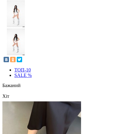
ТОП-10
SALE %
Бажаний
Хіт