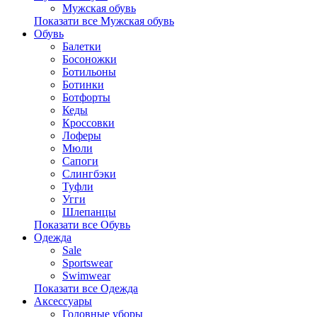
Мужская обувь
Показати все Мужская обувь
Обувь
Балетки
Босоножки
Ботильоны
Ботинки
Ботфорты
Кеды
Кроссовки
Лоферы
Мюли
Сапоги
Слингбэки
Туфли
Угги
Шлепанцы
Показати все Обувь
Одежда
Sale
Sportswear
Swimwear
Показати все Одежда
Аксессуары
Головные уборы