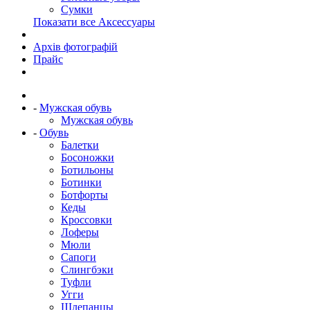
Сумки
Показати все Аксессуары
Архів фотографій
Прайс
-
Мужская обувь
Мужская обувь
-
Обувь
Балетки
Босоножки
Ботильоны
Ботинки
Ботфорты
Кеды
Кроссовки
Лоферы
Мюли
Сапоги
Слингбэки
Туфли
Угги
Шлепанцы