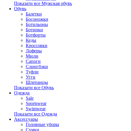
Показати все Мужская обувь
Обувь
Балетки
Босоножки
Ботильоны
Ботинки
Ботфорты
Кеды
Кроссовки
Лоферы
Мюли
Сапоги
Слингбэки
Туфли
Угги
Шлепанцы
Показати все Обувь
Одежда
Sale
Sportswear
Swimwear
Показати все Одежда
Аксессуары
Головные уборы
Сумки