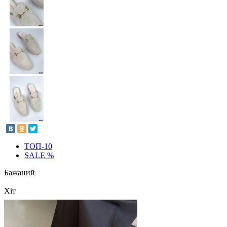
ТОП-10
SALE %
Бажаний
Хіт