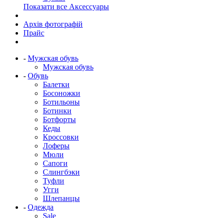
Показати все Аксессуары
Архів фотографій
Прайс
-
Мужская обувь
Мужская обувь
-
Обувь
Балетки
Босоножки
Ботильоны
Ботинки
Ботфорты
Кеды
Кроссовки
Лоферы
Мюли
Сапоги
Слингбэки
Туфли
Угги
Шлепанцы
-
Одежда
Sale