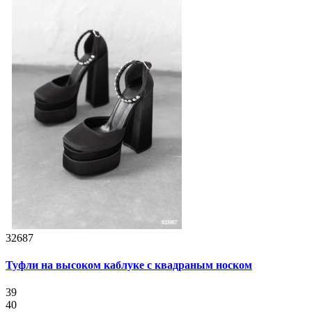
32687
Туфли на высоком каблуке с квадраным носком
39
40