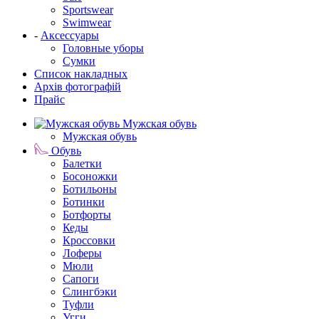
Sportswear
Swimwear
-
Аксессуары
Головные уборы
Сумки
Список накладных
Архів фотографій
Прайс
Мужская обувь
Мужская обувь
Обувь
Балетки
Босоножки
Ботильоны
Ботинки
Ботфорты
Кеды
Кроссовки
Лоферы
Мюли
Сапоги
Слингбэки
Туфли
Угги