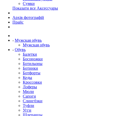
Сумки
Показати все Аксессуары
Архів фотографій
Прайс
-
Мужская обувь
Мужская обувь
-
Обувь
Балетки
Босоножки
Ботильоны
Ботинки
Ботфорты
Кеды
Кроссовки
Лоферы
Мюли
Сапоги
Слингбэки
Туфли
Угги
Шлепанцы