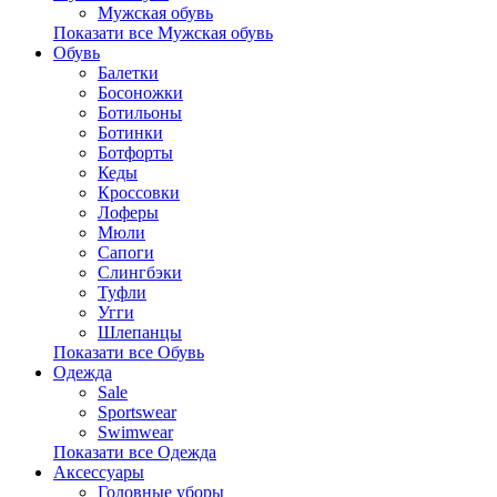
Мужская обувь
Показати все Мужская обувь
Обувь
Балетки
Босоножки
Ботильоны
Ботинки
Ботфорты
Кеды
Кроссовки
Лоферы
Мюли
Сапоги
Слингбэки
Туфли
Угги
Шлепанцы
Показати все Обувь
Одежда
Sale
Sportswear
Swimwear
Показати все Одежда
Аксессуары
Головные уборы