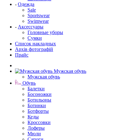
-
Одежда
Sale
Sportswear
Swimwear
-
Аксессуары
Головные уборы
Сумки
Список накладных
Архів фотографій
Прайс
Мужская обувь
Мужская обувь
Обувь
Балетки
Босоножки
Ботильоны
Ботинки
Ботфорты
Кеды
Кроссовки
Лоферы
Мюли
Сапоги