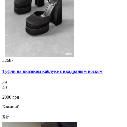
32687
Туфли на высоком каблуке с квадраным носком
39
40
2000 грн
Бажаний
Хіт