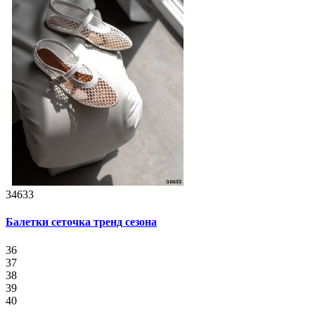
34633
Балетки сеточка тренд сезона
36
37
38
39
40