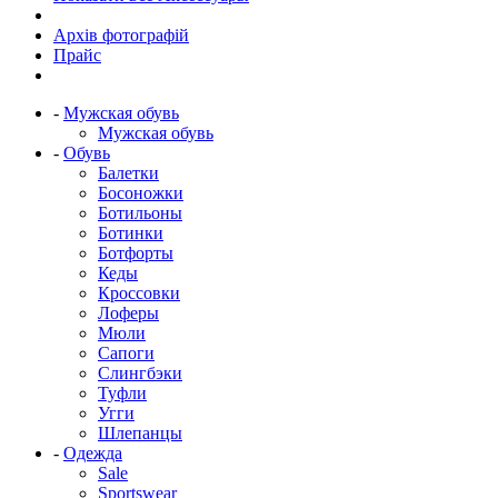
Архів фотографій
Прайс
-
Мужская обувь
Мужская обувь
-
Обувь
Балетки
Босоножки
Ботильоны
Ботинки
Ботфорты
Кеды
Кроссовки
Лоферы
Мюли
Сапоги
Слингбэки
Туфли
Угги
Шлепанцы
-
Одежда
Sale
Sportswear