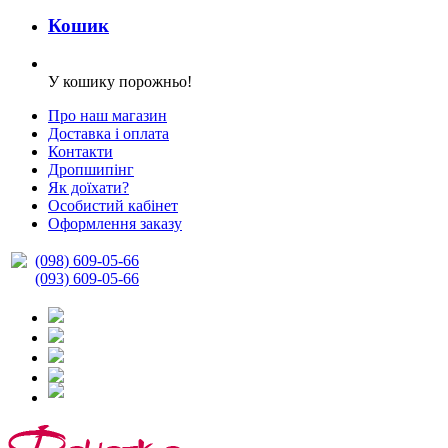
Кошик
У кошику порожньо!
Про наш магазин
Доставка і оплата
Контакти
Дропшипінг
Як доїхати?
Особистий кабінет
Оформлення заказу
(098) 609-05-66
(093) 609-05-66