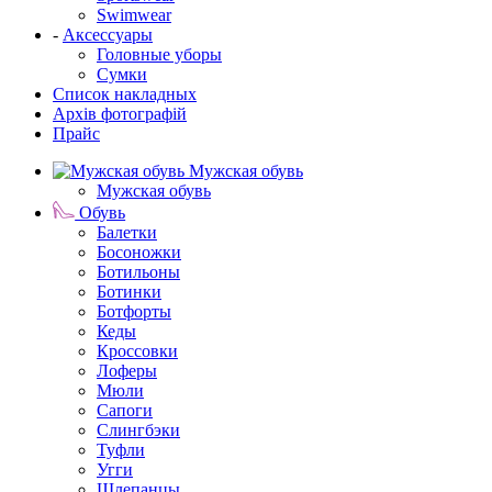
Swimwear
-
Аксессуары
Головные уборы
Сумки
Список накладных
Архів фотографій
Прайс
Мужская обувь
Мужская обувь
Обувь
Балетки
Босоножки
Ботильоны
Ботинки
Ботфорты
Кеды
Кроссовки
Лоферы
Мюли
Сапоги
Слингбэки
Туфли
Угги
Шлепанцы