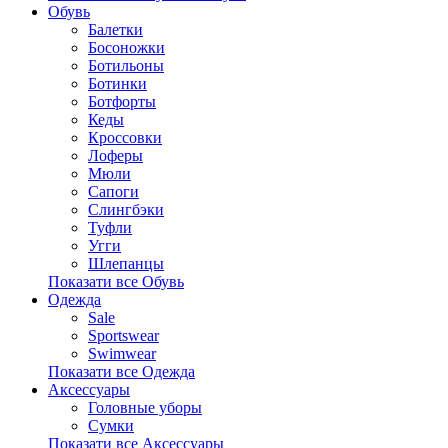
Обувь
Балетки
Босоножки
Ботильоны
Ботинки
Ботфорты
Кеды
Кроссовки
Лоферы
Мюли
Сапоги
Слингбэки
Туфли
Угги
Шлепанцы
Показати все Обувь
Одежда
Sale
Sportswear
Swimwear
Показати все Одежда
Аксессуары
Головные уборы
Сумки
Показати все Аксессуары