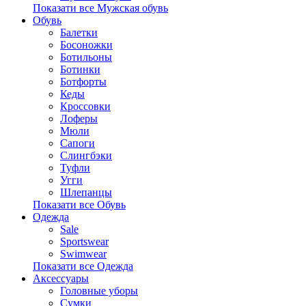
Показати все Мужская обувь
Обувь
Балетки
Босоножки
Ботильоны
Ботинки
Ботфорты
Кеды
Кроссовки
Лоферы
Мюли
Сапоги
Слингбэки
Туфли
Угги
Шлепанцы
Показати все Обувь
Одежда
Sale
Sportswear
Swimwear
Показати все Одежда
Аксессуары
Головные уборы
Сумки