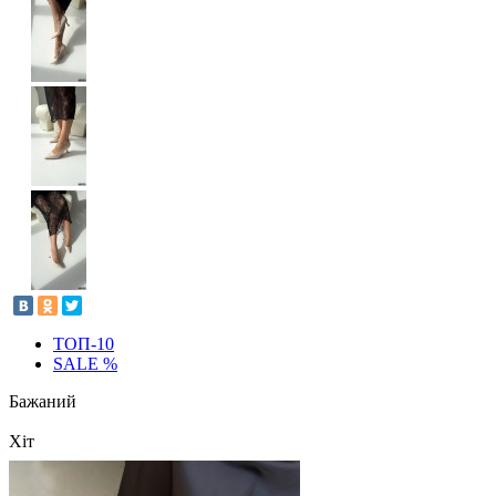
ТОП-10
SALE %
Бажаний
Хіт