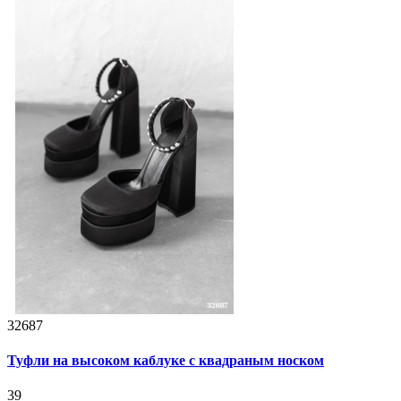
32687
Туфли на высоком каблуке с квадраным носком
39