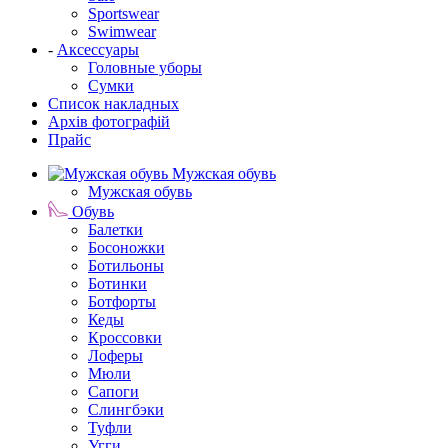
Sportswear
Swimwear
-
Аксессуары
Головные уборы
Сумки
Список накладных
Архів фотографій
Прайс
Мужская обувь
Мужская обувь
Обувь
Балетки
Босоножки
Ботильоны
Ботинки
Ботфорты
Кеды
Кроссовки
Лоферы
Мюли
Сапоги
Слингбэки
Туфли
Угги