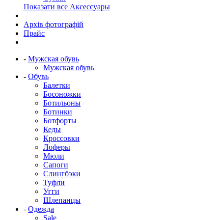
Показати все Аксессуары
Архів фотографій
Прайс
-
Мужская обувь
Мужская обувь
-
Обувь
Балетки
Босоножки
Ботильоны
Ботинки
Ботфорты
Кеды
Кроссовки
Лоферы
Мюли
Сапоги
Слингбэки
Туфли
Угги
Шлепанцы
-
Одежда
Sale