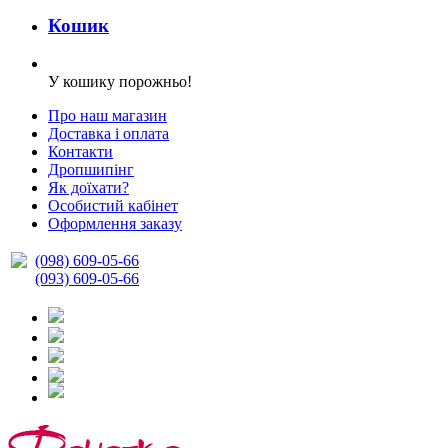
Кошик
У кошику порожньо!
Про наш магазин
Доставка і оплата
Контакти
Дропшипінг
Як доїхати?
Особистий кабінет
Оформлення заказу
(098) 609-05-66
(093) 609-05-66