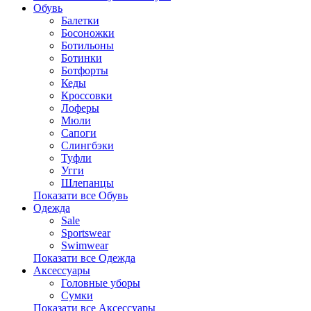
Обувь
Балетки
Босоножки
Ботильоны
Ботинки
Ботфорты
Кеды
Кроссовки
Лоферы
Мюли
Сапоги
Слингбэки
Туфли
Угги
Шлепанцы
Показати все Обувь
Одежда
Sale
Sportswear
Swimwear
Показати все Одежда
Аксессуары
Головные уборы
Сумки
Показати все Аксессуары