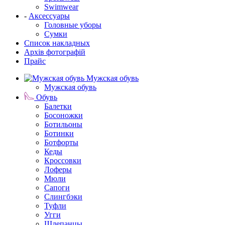
Swimwear
-
Аксессуары
Головные уборы
Сумки
Список накладных
Архів фотографій
Прайс
Мужская обувь
Мужская обувь
Обувь
Балетки
Босоножки
Ботильоны
Ботинки
Ботфорты
Кеды
Кроссовки
Лоферы
Мюли
Сапоги
Слингбэки
Туфли
Угги
Шлепанцы