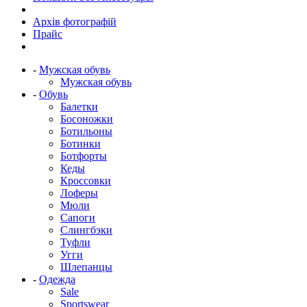
Архів фотографій
Прайс
-
Мужская обувь
Мужская обувь
-
Обувь
Балетки
Босоножки
Ботильоны
Ботинки
Ботфорты
Кеды
Кроссовки
Лоферы
Мюли
Сапоги
Слингбэки
Туфли
Угги
Шлепанцы
-
Одежда
Sale
Sportswear