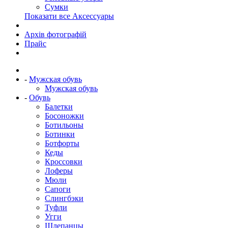
Сумки
Показати все Аксессуары
Архів фотографій
Прайс
-
Мужская обувь
Мужская обувь
-
Обувь
Балетки
Босоножки
Ботильоны
Ботинки
Ботфорты
Кеды
Кроссовки
Лоферы
Мюли
Сапоги
Слингбэки
Туфли
Угги
Шлепанцы