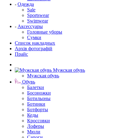
-
Одежда
Sale
Sportswear
Swimwear
-
Аксессуары
Головные уборы
Сумки
Список накладных
Архів фотографій
Прайс
Мужская обувь
Мужская обувь
Обувь
Балетки
Босоножки
Ботильоны
Ботинки
Ботфорты
Кеды
Кроссовки
Лоферы
Мюли
Сапоги