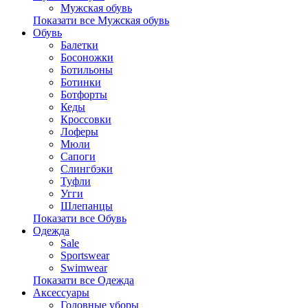
Мужская обувь
Показати все Мужская обувь
Обувь
Балетки
Босоножки
Ботильоны
Ботинки
Ботфорты
Кеды
Кроссовки
Лоферы
Мюли
Сапоги
Слингбэки
Туфли
Угги
Шлепанцы
Показати все Обувь
Одежда
Sale
Sportswear
Swimwear
Показати все Одежда
Аксессуары
Головные уборы