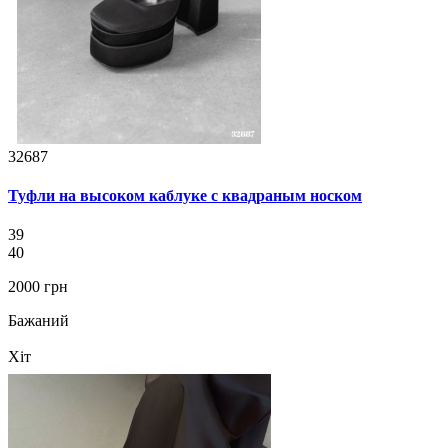
32687
Туфли на высоком каблуке с квадраным носком
39
40
2000 грн
Бажаний
Хіт