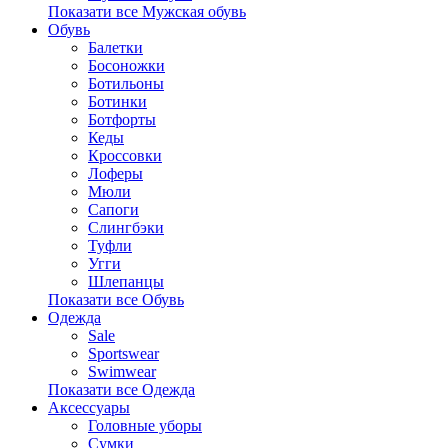
Показати все Мужская обувь
Обувь
Балетки
Босоножки
Ботильоны
Ботинки
Ботфорты
Кеды
Кроссовки
Лоферы
Мюли
Сапоги
Слингбэки
Туфли
Угги
Шлепанцы
Показати все Обувь
Одежда
Sale
Sportswear
Swimwear
Показати все Одежда
Аксессуары
Головные уборы
Сумки