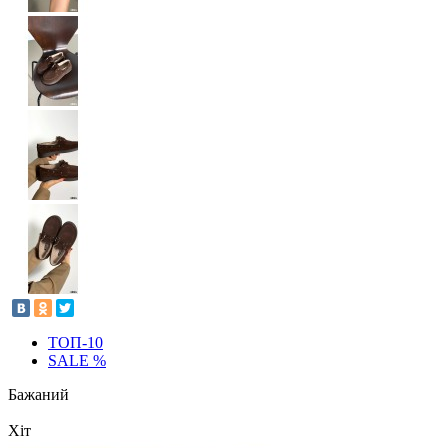
ТОП-10
SALE %
Бажаний
Хіт