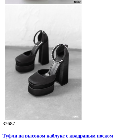
32687
Туфли на высоком каблуке с квадраным носком