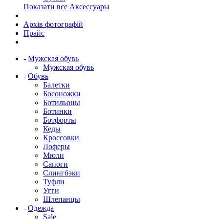
Показати все Аксессуары
Архів фотографій
Прайс
-
Мужская обувь
Мужская обувь
-
Обувь
Балетки
Босоножки
Ботильоны
Ботинки
Ботфорты
Кеды
Кроссовки
Лоферы
Мюли
Сапоги
Слингбэки
Туфли
Угги
Шлепанцы
-
Одежда
Sale