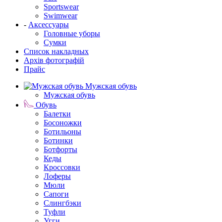
Sportswear
Swimwear
-
Аксессуары
Головные уборы
Сумки
Список накладных
Архів фотографій
Прайс
Мужская обувь
Мужская обувь
Обувь
Балетки
Босоножки
Ботильоны
Ботинки
Ботфорты
Кеды
Кроссовки
Лоферы
Мюли
Сапоги
Слингбэки
Туфли
Угги