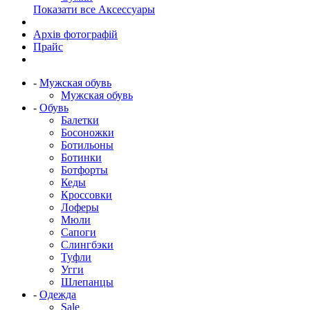
Показати все Аксессуары
Архів фотографій
Прайс
-
Мужская обувь
Мужская обувь
-
Обувь
Балетки
Босоножки
Ботильоны
Ботинки
Ботфорты
Кеды
Кроссовки
Лоферы
Мюли
Сапоги
Слингбэки
Туфли
Угги
Шлепанцы
-
Одежда
Sale