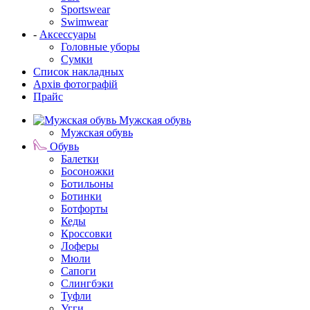
Sportswear
Swimwear
-
Аксессуары
Головные уборы
Сумки
Список накладных
Архів фотографій
Прайс
Мужская обувь
Мужская обувь
Обувь
Балетки
Босоножки
Ботильоны
Ботинки
Ботфорты
Кеды
Кроссовки
Лоферы
Мюли
Сапоги
Слингбэки
Туфли
Угги