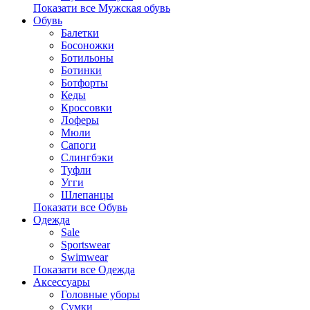
Показати все Мужская обувь
Обувь
Балетки
Босоножки
Ботильоны
Ботинки
Ботфорты
Кеды
Кроссовки
Лоферы
Мюли
Сапоги
Слингбэки
Туфли
Угги
Шлепанцы
Показати все Обувь
Одежда
Sale
Sportswear
Swimwear
Показати все Одежда
Аксессуары
Головные уборы
Сумки