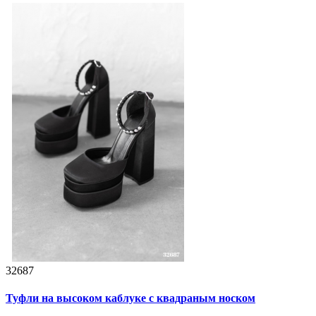
32687
Туфли на высоком каблуке с квадраным носком